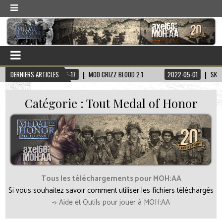
 BLOOD 2.1
DERNIERS ARTICLES
2022-05-01
SKIN POSTAL 2 DUDE
2022-03-24
MA
Catégorie :
Tout Medal of Honor
Tous les téléchargements pour MOH:AA
Si vous souhaitez savoir comment utiliser les fichiers téléchargés
-> Aide et Outils pour jouer à MOH:AA