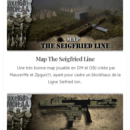
Map The Seigfried Line
Une très bonne map jouable en DM et OBJ créée par
MauserMe et Zipgun77, ayant pour cadre un blockhaus de la
Ligne Siefried (on…