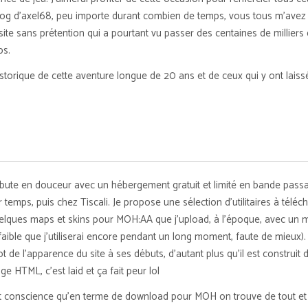
 blog d’axel68, peu importe durant combien de temps, vous tous m’avez
t site sans prétention qui a pourtant vu passer des centaines de milliers
ps.
istorique de cette aventure longue de 20 ans et de ceux qui y ont laiss
ébute en douceur avec un hébergement gratuit et limité en bande pass
temps, puis chez Tiscali. Je propose une sélection d’utilitaires à téléc
uelques maps et skins pour MOH:AA que j’upload, à l’époque, avec un
aible que j’utiliserai encore pendant un long moment, faute de mieux).
 de l’apparence du site à ses débuts, d’autant plus qu’il est construit 
e HTML, c’est laid et ça fait peur lol
t conscience qu’en terme de download pour MOH on trouve de tout et 