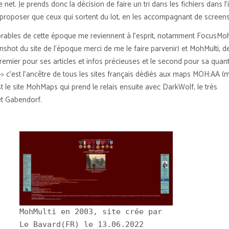
 net. Je prends donc la décision de faire un tri dans les fichiers dans l’
proposer que ceux qui sortent du lot, en les accompagnant de screen
rables de cette époque me reviennent à l’esprit, notamment FocusMoh
shot du site de l’époque merci de me le faire parvenir) et MohMulti, de
remier pour ses articles et infos précieuses et le second pour sa quant
 c’est l’ancêtre de tous les sites français dédiés aux maps MOH:AA (
t le site MohMaps qui prend le relais ensuite avec DarkWolf, le très
et Gabendorf.
MohMulti en 2003, site crée par
Le Bavard(FR) le 13.06.2022