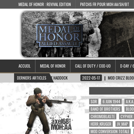
MEDAL OF HONOR : REVIVAL EDITION
PATCHS FR POUR MOH:AA/SH/BT
ACCUEIL
MEDAL OF HONOR
CALL OF DUTY / COD-UO
D-DAY / 
N CAPITAINE HADDOCK
DERNIERS ARTICLES
2022-05-17
MOD CRIZZ BLOOD 2.1
2022-05-
$OR
6 JUIN 1944
A.K.
BAND OF BROTHERS
BLOO
CHROMOBLASTE
CYPHER
HERR_KRUGER
JV_MAP
MOD CONVERSION TOTALE