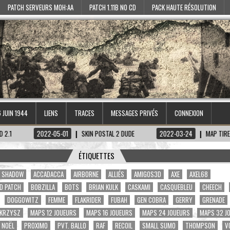
PATCH SERVEURS MOH:AA
PATCH 1.11B NO CD
PACK HAUTE RÉSOLUTION
6 JUIN 1944
LIENS
TRACES
MESSAGES PRIVÉS
CONNEXION
01
SKIN POSTAL 2 DUDE
2022-03-24
MAP TIRETAGEN-KECHTAT, SQUAD
ÉTIQUETTES
A. SHADOW
ACCADACCA
AIRBORNE
ALLIÉS
AMIGOS3D
AXE
AXEL68
D PATCH
BOBZILLA
BOTS
BRIAN KULK
CASKAMI
CASQUEBLEU
CHEECH
DOGGOWITZ
FEMME
FLAKRIDER
FUBAH
GEN COBRA
GERRY
GRENADE
KRZYSZ
MAPS 12 JOUEURS
MAPS 16 JOUEURS
MAPS 24 JOUEURS
MAPS 32 J
NOËL
PROXIMO
PVT. BALLO
RAF
RECOIL
SMALL SUMO
THOMPSON
V