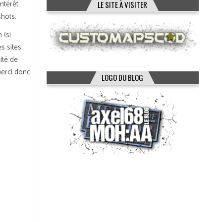
intérêt
LE SITE À VISITER
shots.
 (si
s sites
ité de
merci donc
LOGO DU BLOG