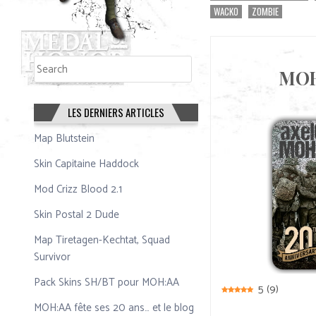
WACKO
ZOMBIE
Rechercher
Rechercher
MOH:
LES DERNIERS ARTICLES
Map Blutstein
Skin Capitaine Haddock
Mod Crizz Blood 2.1
Skin Postal 2 Dude
Map Tiretagen-Kechtat, Squad
Survivor
Pack Skins SH/BT pour MOH:AA
5
(
9
)
MOH:AA fête ses 20 ans… et le blog