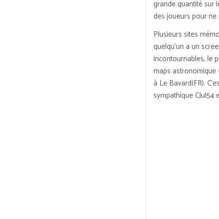
grande quantité sur le
des joueurs pour ne 
Plusieurs sites mémo
quelqu’un a un screen
incontournables, le p
maps astronomique ->
à Le Bavard(FR). C’es
sympathique CJul54 