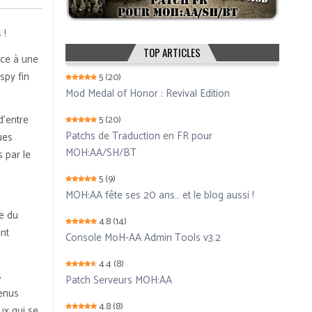
s
!
TOP ARTICLES
âce à une
spy fin
5
(20)
Mod Medal of Honor : Revival Edition
d’entre
5
(20)
Patchs de Traduction en FR pour
ues
MOH:AA/SH/BT
 par le
5
(9)
MOH:AA fête ses 20 ans… et le blog aussi !
re du
4.8
(14)
ent
Console MoH-AA Admin Tools v3.2
4.4
(8)
s
Patch Serveurs MOH:AA
venus
4.8
(8)
ux qui se