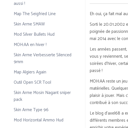
aussi !
Eh oui, ça fait mal 
Map The Seigfried Line
Skin Arme SMAW
Sorti le 20.01.2002 
poignée de passionn
Mod Silver Bullets Hud
mai 2014 avec le co
MOH:AA en hiver !
Les années passent, 
Skin Arme Verbesserte Silenced
vous y reviennent, s
9mm
soirées d’hiver, cert
passé !
Map Algiers Again
MOH:AA reste un jeu 
Outil Open SCR Tool
matérielles. Quelques
Skin Arme Mosin Nagant sniper
plaisir à jouer. Mais 
pack
contribué à son succè
Skin Arme Type 96
Le blog d’axel68 a e
Mod Horizontal Ammo Hud
différents membres e
enrichir votre expéri