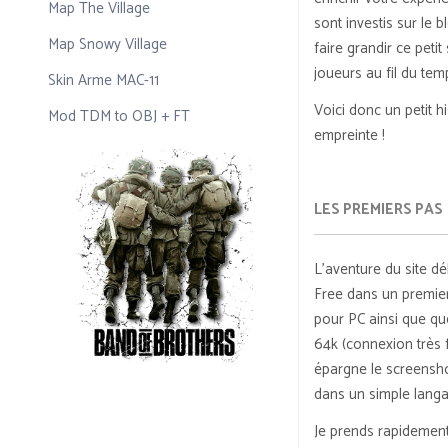
Map The Village
sont investis sur le
Map Snowy Village
faire grandir ce peti
joueurs au fil du tem
Skin Arme MAC-11
Voici donc un petit h
Mod TDM to OBJ + FT
empreinte !
LES PREMIERS PAS
L’aventure du site d
Free dans un premier 
pour PC ainsi que q
64k (connexion très f
épargne le screenshot
dans un simple langag
Je prends rapidemen