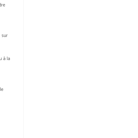
dre
 sur
u à la
le