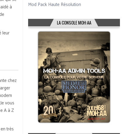
Mod Pack Haute Résolution
 aidé à
 de
LA CONSOLE MOH:AA
é leur
ante chez
harger
 modem
 Je vous
de A à Z
en très