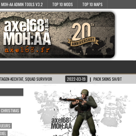
MOH-AA ADMIN TOOLS V3.2
TOP 10 MODS
TOP 10 MAPS
 SURVIVOR
2022-03-19
PACK SKINS SH/BT POUR MOH:AA
2022-03
CHRISTMAS
OUEURS
OXEL