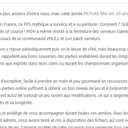
aux plus anciens d’entre nous, mais cette année
MOH:AA fête ses 20 an
en France, ce FPS mythique a survécu et a su perdurer. Comment ? Gr
és of course ! MOH a même résisté à la fermeture des serveurs Game
ncours de la communauté xNULL et son patch serveurs.
on y rejoue périodiquement puis on le laisse de côté, mais beaucoup 
e rappellent aux bons souvenirs des parties endiablées durant les long
ains aux exploits dans leurs clans ou durant les championnats organisés
d’exception, facile à prendre en main et peu gourmand en ressources
 parties online suffisent à obtenir un bon niveau de jeu et à (re)prend
c’est aussi (et surtout) un jeu ouvert aux modifications, ce qui a largem
s et sa longévité.
u le privilège de vous accompagner durant toutes ces années. Avec le
t admins, nous avons testé et mis à disposition des fichiers qui sont 
ence de jeu. J’aimerai profiter de cette occasion pour remercier tous ce