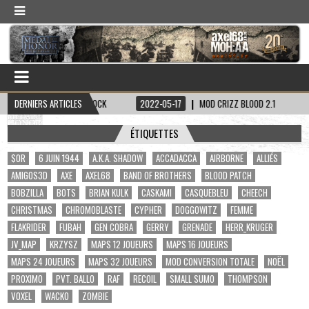
APITAINE HADDOCK
DERNIERS ARTICLES
2022-05-17
MOD CRIZZ BLOOD 2.1
2022-05-01
ÉTIQUETTES
$OR
6 JUIN 1944
A.K.A. SHADOW
ACCADACCA
AIRBORNE
ALLIÉS
AMIGOS3D
AXE
AXEL68
BAND OF BROTHERS
BLOOD PATCH
BOBZILLA
BOTS
BRIAN KULK
CASKAMI
CASQUEBLEU
CHEECH
CHRISTMAS
CHROMOBLASTE
CYPHER
DOGGOWITZ
FEMME
FLAKRIDER
FUBAH
GEN COBRA
GERRY
GRENADE
HERR_KRUGER
JV_MAP
KRZYSZ
MAPS 12 JOUEURS
MAPS 16 JOUEURS
MAPS 24 JOUEURS
MAPS 32 JOUEURS
MOD CONVERSION TOTALE
NOËL
PROXIMO
PVT. BALLO
RAF
RECOIL
SMALL SUMO
THOMPSON
VOXEL
WACKO
ZOMBIE