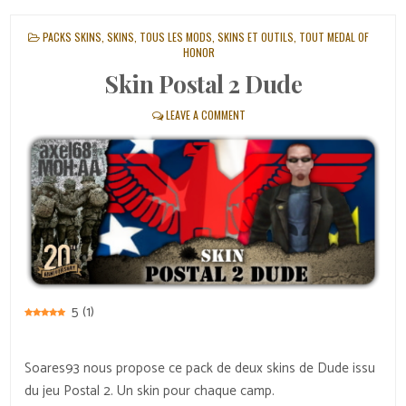
POSTED
PACKS SKINS
,
SKINS
,
TOUS LES MODS, SKINS ET OUTILS
,
TOUT MEDAL OF
IN
HONOR
Skin Postal 2 Dude
LEAVE A COMMENT
5
(
1
)
Soares93 nous propose ce pack de deux skins de Dude issu
du jeu Postal 2. Un skin pour chaque camp.