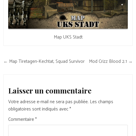
Map UKS Stadt
Navigation
← Map Tiretagen-Kechtat, Squad Survivor
Mod Crizz Blood 2.1 →
de
l’article
Laisser un commentaire
Votre adresse e-mail ne sera pas publiée.
Les champs
obligatoires sont indiqués avec
*
Commentaire
*