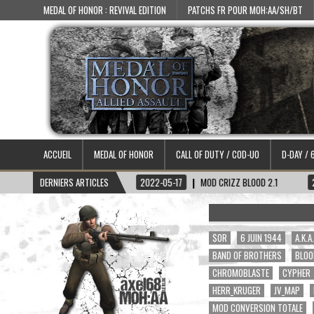
MEDAL OF HONOR : REVIVAL EDITION
PATCHS FR POUR MOH:AA/SH/BT
ACCUEIL
MEDAL OF HONOR
CALL OF DUTY / COD-UO
D-DAY / 
TAINE HADDOCK
DERNIERS ARTICLES
2022-05-17
MOD CRIZZ BLOOD 2.1
2022-05-01
$OR
6 JUIN 1944
A.K.
BAND OF BROTHERS
BLOO
CHROMOBLASTE
CYPHER
HERR_KRUGER
JV_MAP
MOD CONVERSION TOTALE