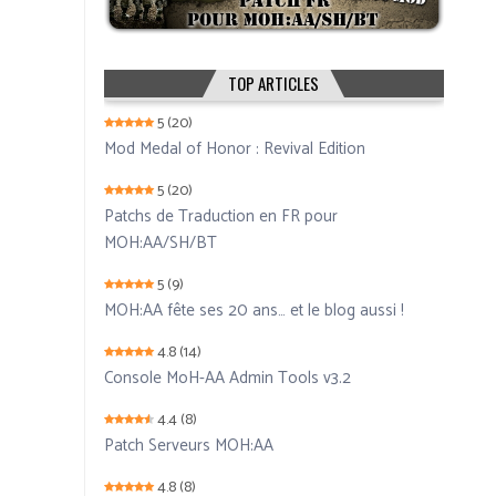
TOP ARTICLES
5
(20)
Mod Medal of Honor : Revival Edition
5
(20)
Patchs de Traduction en FR pour
MOH:AA/SH/BT
5
(9)
MOH:AA fête ses 20 ans… et le blog aussi !
4.8
(14)
Console MoH-AA Admin Tools v3.2
4.4
(8)
Patch Serveurs MOH:AA
4.8
(8)