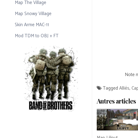
Map The Village
Map Snowy Village
Skin Arme MAC-11
Mod TDM to OBJ + FT
Note m
Tagged
Alliés
,
Ca
Autres articles
Map Liliput