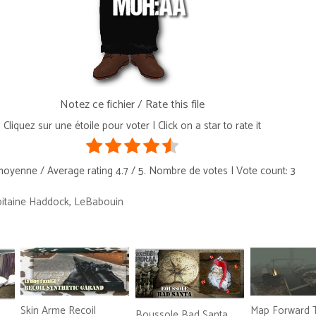
Notez ce fichier / Rate this file
Cliquez sur une étoile pour voter | Click on a star to rate it
oyenne / Average rating
4.7
/ 5. Nombre de votes | Vote count:
3
pitaine Haddock
,
LeBabouin
Skin Arme Recoil
Map Forward 
Boussole Bad Santa