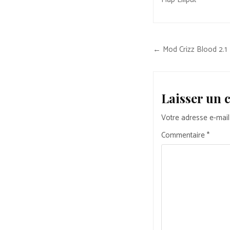
Navigation
← Mod Crizz Blood 2.1
de
l’article
Laisser un
Votre adresse e-mail
Commentaire
*