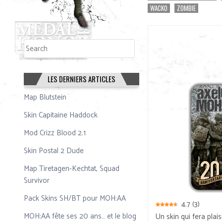
WACKO
ZOMBIE
Rechercher
Rechercher
LES DERNIERS ARTICLES
Map Blutstein
Skin Capitaine Haddock
Mod Crizz Blood 2.1
Skin Postal 2 Dude
Map Tiretagen-Kechtat, Squad
Survivor
Pack Skins SH/BT pour MOH:AA
4.7
(
3
)
MOH:AA fête ses 20 ans… et le blog
Un skin qui fera pla