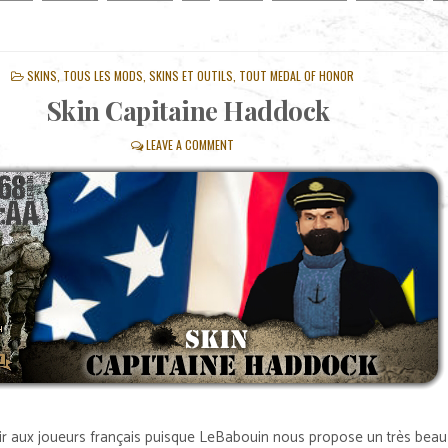
POSTED
SKINS
,
TOUS LES MODS, SKINS ET OUTILS
,
TOUT MEDAL OF HONOR
IN
Skin Capitaine Haddock
LEAVE A COMMENT
isir aux joueurs français puisque LeBabouin nous propose un très beau