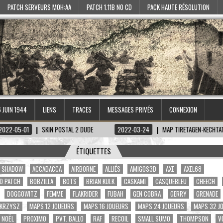
PATCH SERVEURS MOH:AA
PATCH 1.11B NO CD
PACK HAUTE RÉSOLUTION
6 JUIN 1944
LIENS
TRACES
MESSAGES PRIVÉS
CONNEXION
SKIN POSTAL 2 DUDE
2022-03-24
MAP TIRETAGEN-KECHTAT, SQUAD SURVI
ÉTIQUETTES
A. SHADOW
ACCADACCA
AIRBORNE
ALLIÉS
AMIGOS3D
AXE
AXEL68
D PATCH
BOBZILLA
BOTS
BRIAN KULK
CASKAMI
CASQUEBLEU
CHEECH
DOGGOWITZ
FEMME
FLAKRIDER
FUBAH
GEN COBRA
GERRY
GRENADE
KRZYSZ
MAPS 12 JOUEURS
MAPS 16 JOUEURS
MAPS 24 JOUEURS
MAPS 32 J
NOËL
PROXIMO
PVT. BALLO
RAF
RECOIL
SMALL SUMO
THOMPSON
V