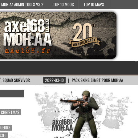
MOH-AA ADMIN TOOLS V3.2
TOP 10 MODS
TOP 10 MAPS
VOR
2022-03-19
PACK SKINS SH/BT POUR MOH:AA
2022-03-05
CHRISTMAS
OUEURS
OXEL