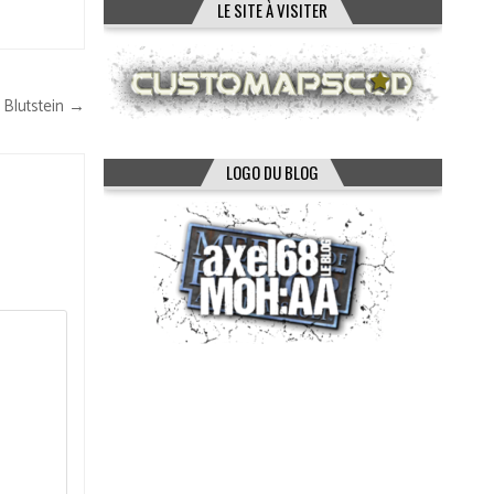
LE SITE À VISITER
 Blutstein →
LOGO DU BLOG