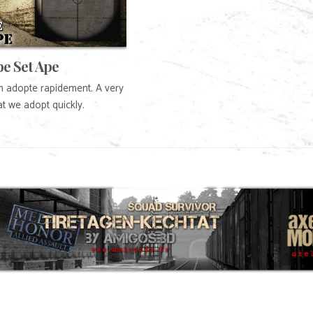
e Set Ape
n adopte rapidement. A very
t we adopt quickly.