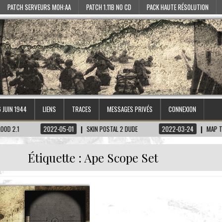
PATCH SERVEURS MOH:AA
PATCH 1.11B NO CD
PACK HAUTE RÉSOLUTION
6 JUIN 1944
LIENS
TRACES
MESSAGES PRIVÉS
CONNEXION
2022-05-01
SKIN POSTAL 2 DUDE
2022-03-24
MAP TIRETAGEN
Étiquette :
Ape Scope Set