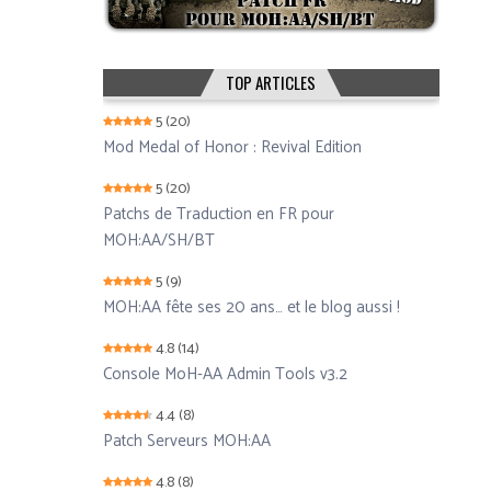
TOP ARTICLES
5
(20)
Mod Medal of Honor : Revival Edition
5
(20)
Patchs de Traduction en FR pour
MOH:AA/SH/BT
5
(9)
MOH:AA fête ses 20 ans… et le blog aussi !
4.8
(14)
Console MoH-AA Admin Tools v3.2
4.4
(8)
Patch Serveurs MOH:AA
4.8
(8)