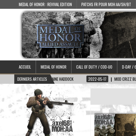
MEDAL OF HONOR : REVIVAL EDITION
PATCHS FR POUR MOH:AA/SH/BT
ACCUEIL
MEDAL OF HONOR
CALL OF DUTY / COD-UO
D-DAY / 
2-06-15
DERNIERS ARTICLES
SKIN CAPITAINE HADDOCK
2022-05-17
MOD CRIZZ BLOOD 2.1