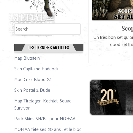
Rechercher
Scop
Rechercher
Un très bon set qu’o
good set tha
LES DERNIERS ARTICLES
Map Blutstein
Skin Capitaine Haddock
Mod Crizz Blood 2.1
Skin Postal 2 Dude
Map Tiretagen-Kechtat, Squad
Survivor
Pack Skins SH/BT pour MOH:AA
MOH:AA fête ses 20 ans… et le blog