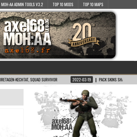
MOH-AA ADMIN TOOLS V3.2
TOP 10 MODS
TOP 10 MAPS
-KECHTAT, SQUAD SURVIVOR
2022-03-19
PACK SKINS SH/BT POUR MOH:AA