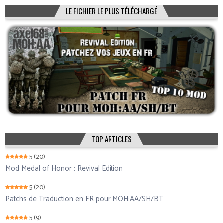
LE FICHIER LE PLUS TÉLÉCHARGÉ
TOP ARTICLES
5
(20)
Mod Medal of Honor : Revival Edition
5
(20)
Patchs de Traduction en FR pour MOH:AA/SH/BT
5
(9)