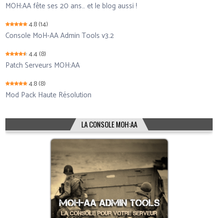
MOH:AA fête ses 20 ans… et le blog aussi !
4.8
(14)
Console MoH-AA Admin Tools v3.2
4.4
(8)
Patch Serveurs MOH:AA
4.8
(8)
Mod Pack Haute Résolution
LA CONSOLE MOH:AA