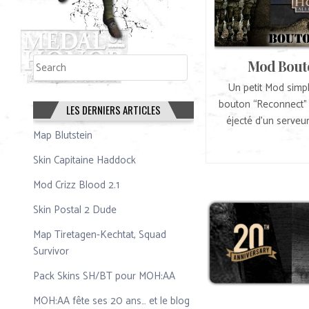
Rechercher
Mod Bout
Rechercher
Un petit Mod simpl
bouton “Reconnect” d
LES DERNIERS ARTICLES
éjecté d’un serveu
Map Blutstein
Skin Capitaine Haddock
Mod Crizz Blood 2.1
Skin Postal 2 Dude
Map Tiretagen-Kechtat, Squad
Survivor
Pack Skins SH/BT pour MOH:AA
MOH:AA fête ses 20 ans… et le blog