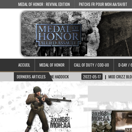
MEDAL OF HONOR : REVIVAL EDITION
PATCHS FR POUR MOH:AA/SH/BT
ACCUEIL
MEDAL OF HONOR
CALL OF DUTY / COD-UO
D-DAY / 
06-15
SKIN CAPITAINE HADDOCK
DERNIERS ARTICLES
2022-05-17
MOD CRIZZ BLOOD 2.1