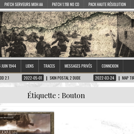
PATCH SERVEURS MOH:AA
PATCH 1.11B NO CD
PACK HAUTE RÉSOLUTION
6 JUIN 1944
LIENS
TRACES
MESSAGES PRIVÉS
CONNEXION
2022-05-01
SKIN POSTAL 2 DUDE
2022-03-24
MAP TIRETAGEN-KE
Étiquette :
Bouton