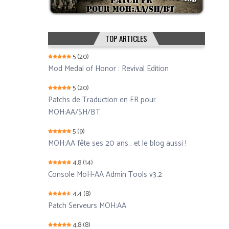
TOP ARTICLES
5
(20)
Mod Medal of Honor : Revival Edition
5
(20)
Patchs de Traduction en FR pour
MOH:AA/SH/BT
5
(9)
MOH:AA fête ses 20 ans… et le blog aussi !
4.8
(14)
Console MoH-AA Admin Tools v3.2
4.4
(8)
Patch Serveurs MOH:AA
4.8
(8)