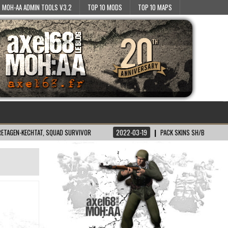
MOH-AA ADMIN TOOLS V3.2
TOP 10 MODS
TOP 10 MAPS
CHTAT, SQUAD SURVIVOR
2022-03-19
PACK SKINS SH/BT POUR MOH:AA