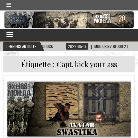
SKIN CAPITAINE HADDOCK
DERNIERS ARTICLES
2022-05-17
MOD CRIZZ BLOOD 2.1
202
Étiquette :
Capt. kick your ass