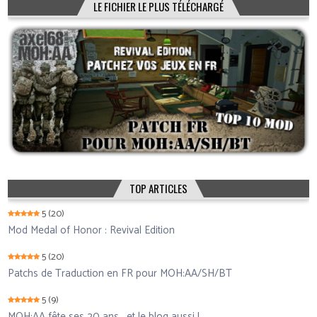
LE FICHIER LE PLUS TÉLÉCHARGÉ
TOP ARTICLES
5
(20)
Mod Medal of Honor : Revival Edition
5
(20)
Patchs de Traduction en FR pour MOH:AA/SH/BT
5
(9)
MOH:AA fête ses 20 ans… et le blog aussi !