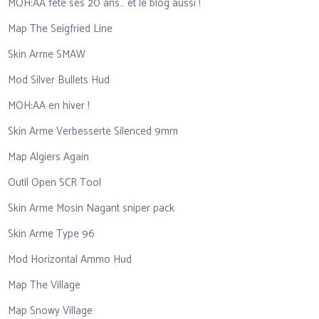
MOH:AA fête ses 20 ans… et le blog aussi !
Map The Seigfried Line
Skin Arme SMAW
Mod Silver Bullets Hud
MOH:AA en hiver !
Skin Arme Verbesserte Silenced 9mm
Map Algiers Again
Outil Open SCR Tool
Skin Arme Mosin Nagant sniper pack
Skin Arme Type 96
Mod Horizontal Ammo Hud
Map The Village
Map Snowy Village