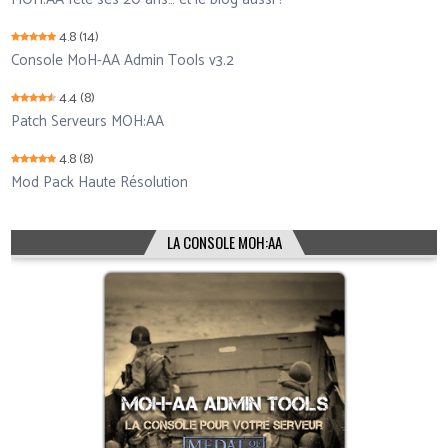
4.8
(14)
Console MoH-AA Admin Tools v3.2
4.4
(8)
Patch Serveurs MOH:AA
4.8
(8)
Mod Pack Haute Résolution
LA CONSOLE MOH:AA