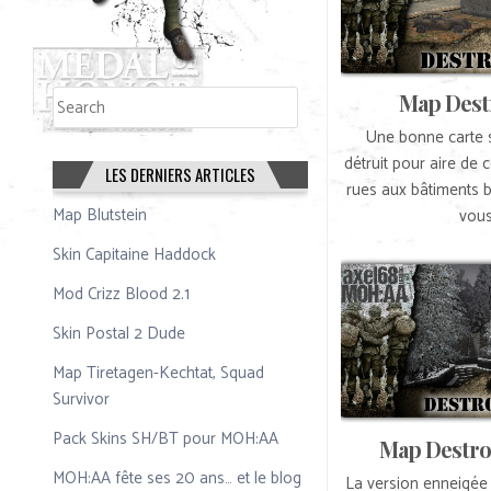
Rechercher
Map Destr
Rechercher
Une bonne carte st
détruit pour aire de 
LES DERNIERS ARTICLES
rues aux bâtiments 
Map Blutstein
vous
Skin Capitaine Haddock
Mod Crizz Blood 2.1
Skin Postal 2 Dude
Map Tiretagen-Kechtat, Squad
Survivor
Pack Skins SH/BT pour MOH:AA
Map Destro
MOH:AA fête ses 20 ans… et le blog
La version enneigée 