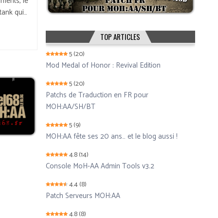
iments, le
 tank qui…
TOP ARTICLES
5
(20)
Mod Medal of Honor : Revival Edition
5
(20)
Patchs de Traduction en FR pour
MOH:AA/SH/BT
5
(9)
MOH:AA fête ses 20 ans… et le blog aussi !
4.8
(14)
Console MoH-AA Admin Tools v3.2
4.4
(8)
Patch Serveurs MOH:AA
4.8
(8)