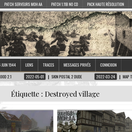
PATCH SERVEURS MOH:AA
PATCH 1.11B NO CD
PACK HAUTE RÉSOLUTION
6 JUIN 1944
LIENS
TRACES
MESSAGES PRIVÉS
CONNEXION
2022-05-01
SKIN POSTAL 2 DUDE
2022-03-24
MAP TIRETAGEN-
Étiquette :
Destroyed village