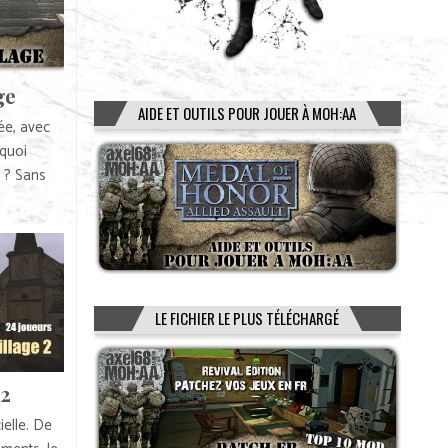
ge
AIDE ET OUTILS POUR JOUER À MOH:AA
ée, avec
 quoi
e ? Sans
LE FICHIER LE PLUS TÉLÉCHARGÉ
 2
ielle. De