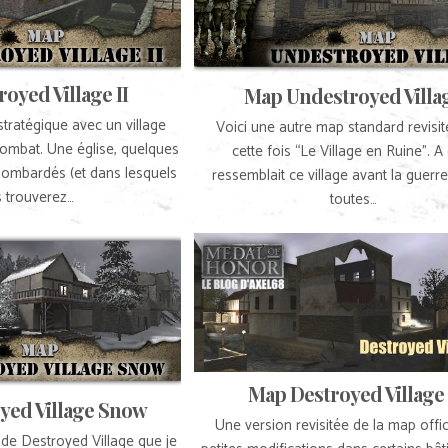
oyed Village II
Map Undestroyed Villa
ratégique avec un village
Voici une autre map standard revisit
combat. Une église, quelques
cette fois “Le Village en Ruine”. A
bombardés (et dans lesquels
ressemblait ce village avant la guerr
 trouverez…
toutes…
Map Destroyed Village
yed Village Snow
Une version revisitée de la map offic
de Destroyed Village que je