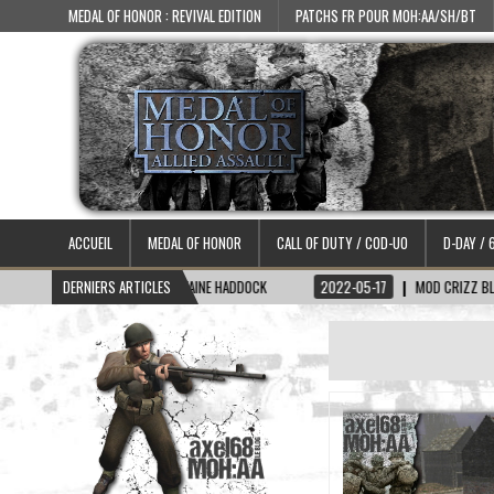
MEDAL OF HONOR : REVIVAL EDITION
PATCHS FR POUR MOH:AA/SH/BT
ACCUEIL
MEDAL OF HONOR
CALL OF DUTY / COD-UO
D-DAY / 
-06-15
DERNIERS ARTICLES
SKIN CAPITAINE HADDOCK
2022-05-17
MOD CRIZZ BLOOD 2.1