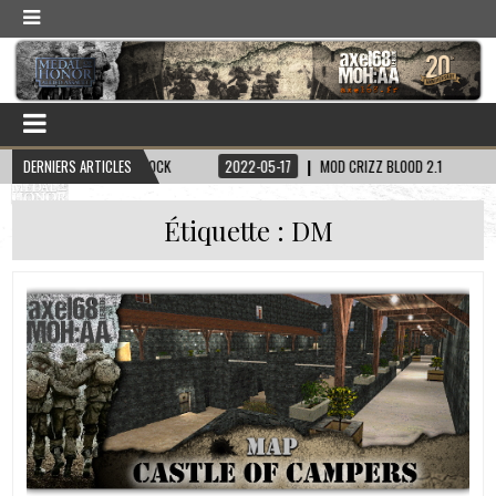
KIN CAPITAINE HADDOCK
DERNIERS ARTICLES
2022-05-17
MOD CRIZZ BLOOD 2.1
2022-
Étiquette :
DM