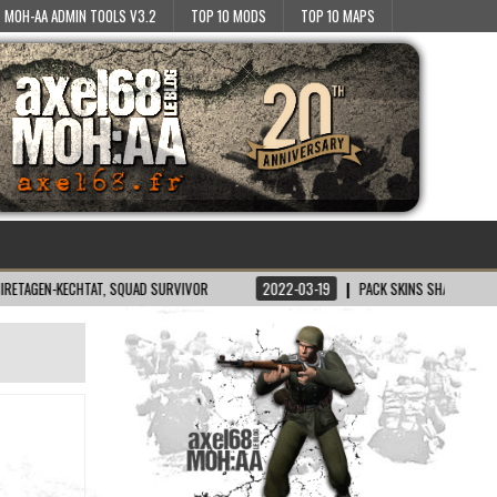
MOH-AA ADMIN TOOLS V3.2
TOP 10 MODS
TOP 10 MAPS
KECHTAT, SQUAD SURVIVOR
2022-03-19
PACK SKINS SH/BT POUR MOH:AA