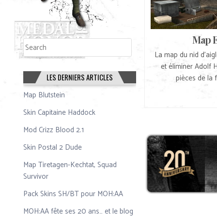
Map E
Rechercher
Rechercher
La map du nid d’aigle
et éliminer Adolf 
LES DERNIERS ARTICLES
pièces de la 
Map Blutstein
Skin Capitaine Haddock
Mod Crizz Blood 2.1
Skin Postal 2 Dude
Map Tiretagen-Kechtat, Squad
Survivor
Pack Skins SH/BT pour MOH:AA
MOH:AA fête ses 20 ans… et le blog