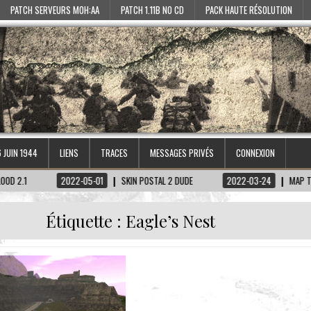
PATCH SERVEURS MOH:AA
PATCH 1.11B NO CD
PACK HAUTE RÉSOLUTION
6 JUIN 1944
LIENS
TRACES
MESSAGES PRIVÉS
CONNEXION
2022-05-01
SKIN POSTAL 2 DUDE
2022-03-24
MAP TIRETAGEN-
Étiquette :
Eagle’s Nest