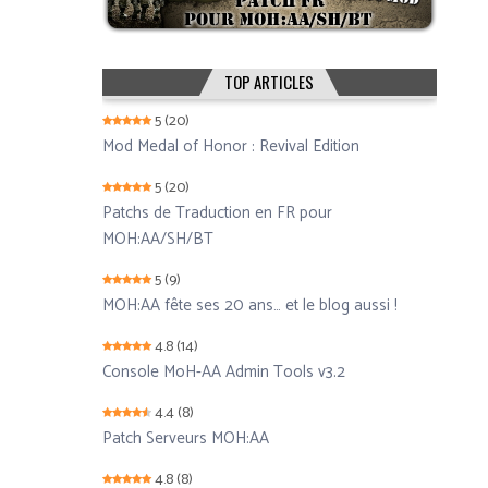
TOP ARTICLES
5
(20)
Mod Medal of Honor : Revival Edition
5
(20)
Patchs de Traduction en FR pour
MOH:AA/SH/BT
5
(9)
MOH:AA fête ses 20 ans… et le blog aussi !
4.8
(14)
Console MoH-AA Admin Tools v3.2
4.4
(8)
Patch Serveurs MOH:AA
4.8
(8)