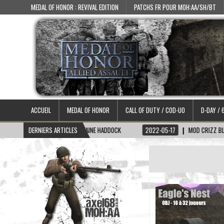
MEDAL OF HONOR : REVIVAL EDITION
PATCHS FR POUR MOH:AA/SH/BT
ACCUEIL
MEDAL OF HONOR
CALL OF DUTY / COD-UO
D-DAY / 
2-06-15
DERNIERS ARTICLES
SKIN CAPITAINE HADDOCK
2022-05-17
MOD CRIZZ BLOOD 2.1