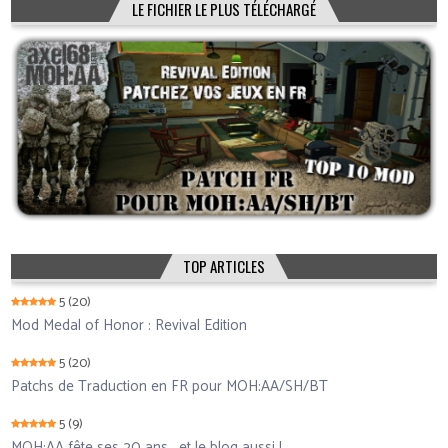
LE FICHIER LE PLUS TÉLÉCHARGÉ
TOP ARTICLES
5
(20)
Mod Medal of Honor : Revival Edition
5
(20)
Patchs de Traduction en FR pour MOH:AA/SH/BT
5
(9)
MOH:AA fête ses 20 ans… et le blog aussi !