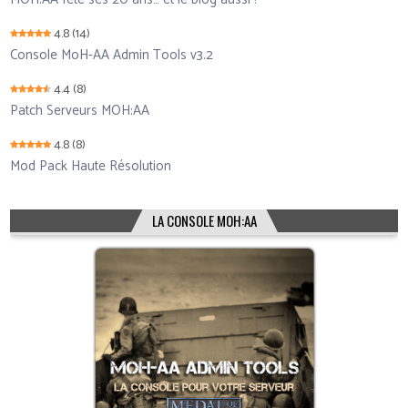
4.8
(14)
Console MoH-AA Admin Tools v3.2
4.4
(8)
Patch Serveurs MOH:AA
4.8
(8)
Mod Pack Haute Résolution
LA CONSOLE MOH:AA