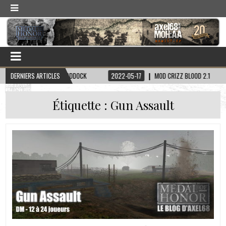
SKIN CAPITAINE HADDOCK
DERNIERS ARTICLES
2022-05-17
MOD CRIZZ BLOOD 2.1
20
Étiquette :
Gun Assault