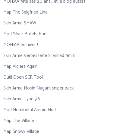
MOH:AA fête ses 20 ans… et le blog aussi !
Map The Seigfried Line
Skin Arme SMAW
Mod Silver Bullets Hud
MOH:AA en hiver !
Skin Arme Verbesserte Silenced 9mm
Map Algiers Again
Outil Open SCR Tool
Skin Arme Mosin Nagant sniper pack
Skin Arme Type 96
Mod Horizontal Ammo Hud
Map The Village
Map Snowy Village