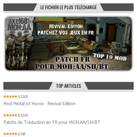
LE FICHIER LE PLUS TÉLÉCHARGÉ
TOP ARTICLES
5
(20)
Mod Medal of Honor : Revival Edition
5
(20)
Patchs de Traduction en FR pour MOH:AA/SH/BT
5
(9)