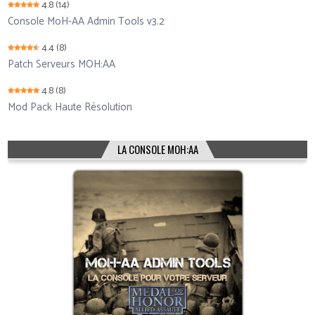
4.8
(14)
Console MoH-AA Admin Tools v3.2
4.4
(8)
Patch Serveurs MOH:AA
4.8
(8)
Mod Pack Haute Résolution
LA CONSOLE MOH:AA