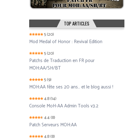
TOP ARTICLES
5
(20)
Mod Medal of Honor : Revival Edition
5
(20)
Patchs de Traduction en FR pour
MOH:AA/SH/BT
5
(9)
MOH:AA fête ses 20 ans… et le blog aussi !
4.8
(14)
Console MoH-AA Admin Tools v3.2
4.4
(8)
Patch Serveurs MOH:AA
4.8
(8)