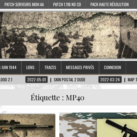
PATCH SERVEURS MOH:AA
PATCH 1.11B NO CD
PACK HAUTE RÉSOLUTION
6 JUIN 1944
LIENS
TRACES
MESSAGES PRIVÉS
CONNEXION
2022-05-01
SKIN POSTAL 2 DUDE
2022-03-24
MAP TIRETAGEN-
Étiquette :
MP40