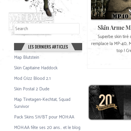
Rechercher
Skin Arme M
Rechercher
Superbe skin tiré d
remplace la MP-40. M
LES DERNIERS ARTICLES
top ! C
Map Blutstein
Skin Capitaine Haddock
Mod Crizz Blood 2.1
Skin Postal 2 Dude
Map Tiretagen-Kechtat, Squad
Survivor
Pack Skins SH/BT pour MOH:AA
MOH:AA fête ses 20 ans… et le blog