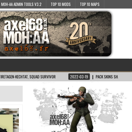
MOH-AA ADMIN TOOLS V3.2
TOP 10 MODS
TOP 10 MAPS
KECHTAT, SQUAD SURVIVOR
2022-03-19
PACK SKINS SH/BT POUR MOH:AA