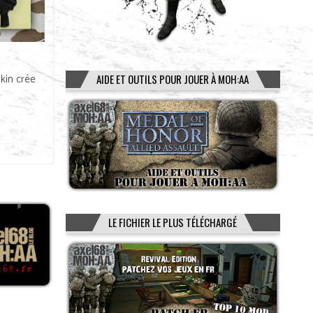
kin crée
AIDE ET OUTILS POUR JOUER À MOH:AA
LE FICHIER LE PLUS TÉLÉCHARGÉ