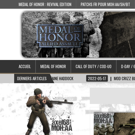
MEDAL OF HONOR : REVIVAL EDITION
PATCHS FR POUR MOH:AA/SH/BT
ACCUEIL
MEDAL OF HONOR
CALL OF DUTY / COD-UO
D-DAY / 
2-06-15
DERNIERS ARTICLES
SKIN CAPITAINE HADDOCK
2022-05-17
MOD CRIZZ BLOOD 2.1