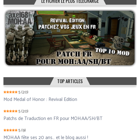
LE FICHIER LE PLUS TÉLÉCHARGÉ
TOP ARTICLES
5
(20)
Mod Medal of Honor : Revival Edition
5
(20)
Patchs de Traduction en FR pour MOH:AA/SH/BT
5
(9)
MOH:AA fête ses 20 ans… et le blog aussi !