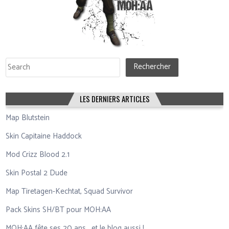
Rechercher
Rechercher
LES DERNIERS ARTICLES
Map Blutstein
Skin Capitaine Haddock
Mod Crizz Blood 2.1
Skin Postal 2 Dude
Map Tiretagen-Kechtat, Squad Survivor
Pack Skins SH/BT pour MOH:AA
MOH:AA fête ses 20 ans… et le blog aussi !