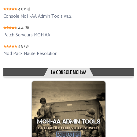
4.8
(14)
Console MoH-AA Admin Tools v3.2
4.4
(8)
Patch Serveurs MOH:AA
4.8
(8)
Mod Pack Haute Résolution
LA CONSOLE MOH:AA