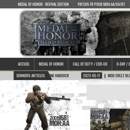
MEDAL OF HONOR : REVIVAL EDITION
PATCHS FR POUR MOH:AA/SH/BT
ACCUEIL
MEDAL OF HONOR
CALL OF DUTY / COD-UO
D-DAY / 
22-06-15
DERNIERS ARTICLES
SKIN CAPITAINE HADDOCK
2022-05-17
MOD CRIZZ BLOOD 2.1