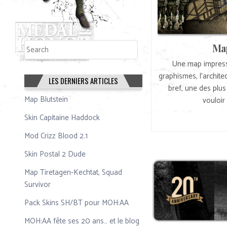
Rechercher
Ma
Rechercher
Une map impress
graphismes, l’architec
LES DERNIERS ARTICLES
bref, une des plu
Map Blutstein
vouloir 
Skin Capitaine Haddock
Mod Crizz Blood 2.1
Skin Postal 2 Dude
Map Tiretagen-Kechtat, Squad
Survivor
Pack Skins SH/BT pour MOH:AA
MOH:AA fête ses 20 ans… et le blog