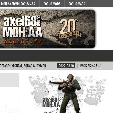
MOH-AA ADMIN TOOLS V3.2
TOP 10 MODS
TOP 10 MAPS
-KECHTAT, SQUAD SURVIVOR
2022-03-19
PACK SKINS SH/BT POUR MOH:AA