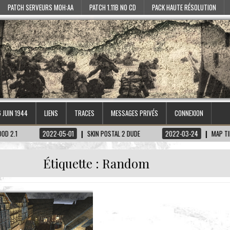
PATCH SERVEURS MOH:AA
PATCH 1.11B NO CD
PACK HAUTE RÉSOLUTION
6 JUIN 1944
LIENS
TRACES
MESSAGES PRIVÉS
CONNEXION
2022-05-01
SKIN POSTAL 2 DUDE
2022-03-24
MAP TIRETAGEN
Étiquette :
Random