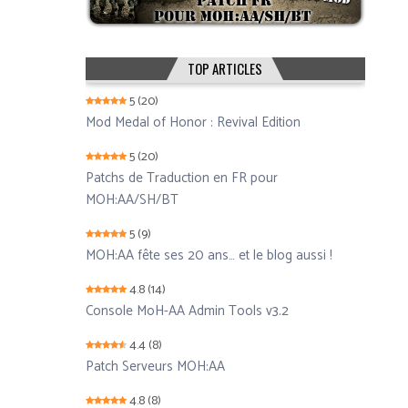
TOP ARTICLES
5
(20)
Mod Medal of Honor : Revival Edition
5
(20)
Patchs de Traduction en FR pour
MOH:AA/SH/BT
5
(9)
MOH:AA fête ses 20 ans… et le blog aussi !
4.8
(14)
Console MoH-AA Admin Tools v3.2
4.4
(8)
Patch Serveurs MOH:AA
4.8
(8)