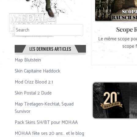
Rechercher
Scope 
Rechercher
Le même scope pou
scope f
LES DERNIERS ARTICLES
Map Blutstein
Skin Capitaine Haddock
Mod Crizz Blood 2.1
Skin Postal 2 Dude
Map Tiretagen-Kechtat, Squad
Survivor
Pack Skins SH/BT pour MOH:AA
MOH:AA fête ses 20 ans… et le blog