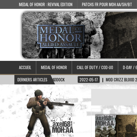
MEDAL OF HONOR : REVIVAL EDITION
PATCHS FR POUR MOH:AA/SH/BT
ACCUEIL
MEDAL OF HONOR
CALL OF DUTY / COD-UO
D-DAY / 
15
SKIN CAPITAINE HADDOCK
DERNIERS ARTICLES
2022-05-17
MOD CRIZZ BLOOD 2.1