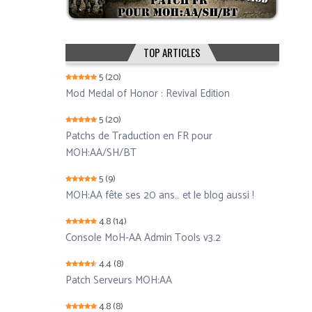
TOP ARTICLES
5
(20)
Mod Medal of Honor : Revival Edition
5
(20)
Patchs de Traduction en FR pour
MOH:AA/SH/BT
5
(9)
MOH:AA fête ses 20 ans… et le blog aussi !
4.8
(14)
Console MoH-AA Admin Tools v3.2
4.4
(8)
Patch Serveurs MOH:AA
4.8
(8)