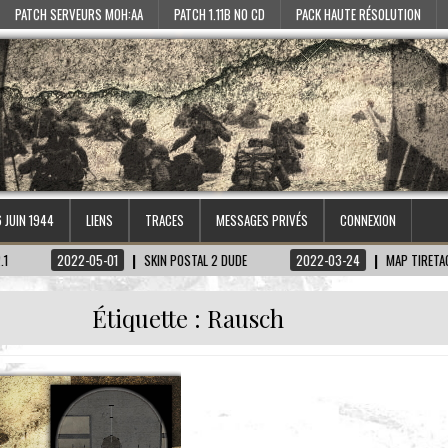
PATCH SERVEURS MOH:AA
PATCH 1.11B NO CD
PACK HAUTE RÉSOLUTION
6 JUIN 1944
LIENS
TRACES
MESSAGES PRIVÉS
CONNEXION
2022-05-01
SKIN POSTAL 2 DUDE
2022-03-24
MAP TIRETAGEN-KECHT
Étiquette :
Rausch