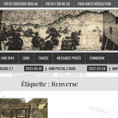
PATCH SERVEURS MOH:AA
PATCH 1.11B NO CD
PACK HAUTE RÉSOLUTION
6 JUIN 1944
LIENS
TRACES
MESSAGES PRIVÉS
CONNEXION
2022-05-01
SKIN POSTAL 2 DUDE
2022-03-24
MAP TIRETAGE
Étiquette :
Renverse