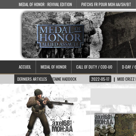
MEDAL OF HONOR : REVIVAL EDITION
PATCHS FR POUR MOH:AA/SH/BT
ACCUEIL
MEDAL OF HONOR
CALL OF DUTY / COD-UO
D-DAY / 
22-06-15
DERNIERS ARTICLES
SKIN CAPITAINE HADDOCK
2022-05-17
MOD CRIZZ BLOOD 2.1