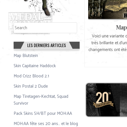
Rechercher
Map
Rechercher
Voici une variante 
très brillante et d’
LES DERNIERS ARTICLES
changements ont été a
Map Blutstein
Skin Capitaine Haddock
Mod Crizz Blood 2.1
Skin Postal 2 Dude
Map Tiretagen-Kechtat, Squad
Survivor
Pack Skins SH/BT pour MOH:AA
MOH:AA fête ses 20 ans… et le blog