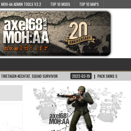
MOH-AA ADMIN TOOLS V3.2
TOP 10 MODS
TOP 10 MAPS
N-KECHTAT, SQUAD SURVIVOR
2022-03-19
PACK SKINS SH/BT POUR MOH:AA