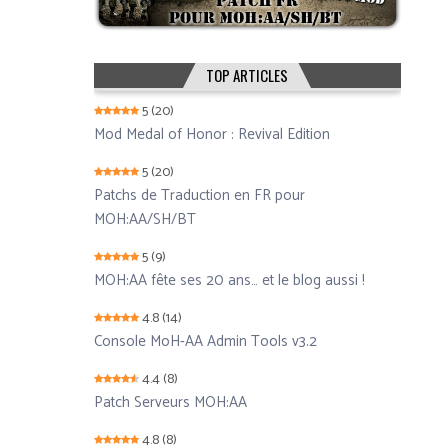
TOP ARTICLES
5
(20)
Mod Medal of Honor : Revival Edition
5
(20)
Patchs de Traduction en FR pour
MOH:AA/SH/BT
5
(9)
MOH:AA fête ses 20 ans… et le blog aussi !
4.8
(14)
Console MoH-AA Admin Tools v3.2
4.4
(8)
Patch Serveurs MOH:AA
4.8
(8)