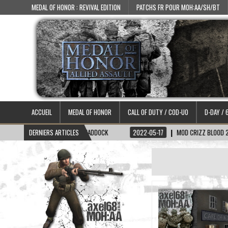
MEDAL OF HONOR : REVIVAL EDITION
PATCHS FR POUR MOH:AA/SH/BT
ACCUEIL
MEDAL OF HONOR
CALL OF DUTY / COD-UO
D-DAY / 
15
SKIN CAPITAINE HADDOCK
DERNIERS ARTICLES
2022-05-17
MOD CRIZZ BLOOD 2.1