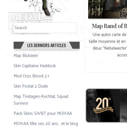
Rechercher
Map Band of B
Rechercher
Une autre carte de 
taille moyenne et en 
LES DERNIERS ARTICLES
deux “Nebelwerfer
acces
Map Blutstein
Skin Capitaine Haddock
Mod Crizz Blood 2.1
Skin Postal 2 Dude
Map Tiretagen-Kechtat, Squad
Survivor
Pack Skins SH/BT pour MOH:AA
MOH:AA fête ses 20 ans… et le blog