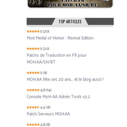
TOP ARTICLES
5
(20)
Mod Medal of Honor : Revival Edition
5
(20)
Patchs de Traduction en FR pour
MOH:AA/SH/BT
5
(9)
MOH:AA fête ses 20 ans… et le blog aussi !
4.8
(14)
Console MoH-AA Admin Tools v3.2
4.4
(8)
Patch Serveurs MOH:AA
4.8
(8)