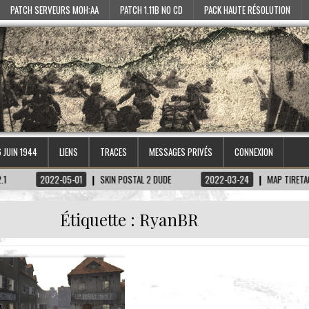
PATCH SERVEURS MOH:AA
PATCH 1.11B NO CD
PACK HAUTE RÉSOLUTION
6 JUIN 1944
LIENS
TRACES
MESSAGES PRIVÉS
CONNEXION
2022-05-01
SKIN POSTAL 2 DUDE
2022-03-24
MAP TIRETAGEN-KECHT
Étiquette :
RyanBR