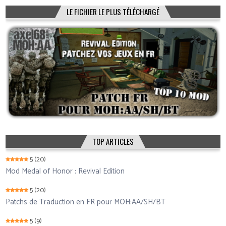
LE FICHIER LE PLUS TÉLÉCHARGÉ
TOP ARTICLES
5
(20)
Mod Medal of Honor : Revival Edition
5
(20)
Patchs de Traduction en FR pour MOH:AA/SH/BT
5
(9)