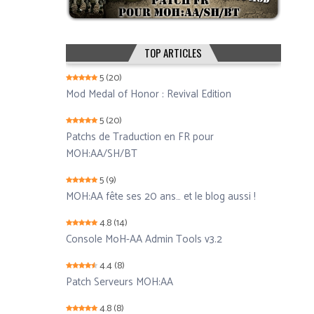
TOP ARTICLES
5
(20)
Mod Medal of Honor : Revival Edition
5
(20)
Patchs de Traduction en FR pour
MOH:AA/SH/BT
5
(9)
MOH:AA fête ses 20 ans… et le blog aussi !
4.8
(14)
Console MoH-AA Admin Tools v3.2
4.4
(8)
Patch Serveurs MOH:AA
4.8
(8)