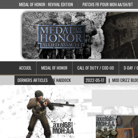
MEDAL OF HONOR : REVIVAL EDITION
PATCHS FR POUR MOH:AA/SH/BT
ACCUEIL
MEDAL OF HONOR
CALL OF DUTY / COD-UO
D-DAY / 
06-15
SKIN CAPITAINE HADDOCK
DERNIERS ARTICLES
2022-05-17
MOD CRIZZ BLOOD 2.1