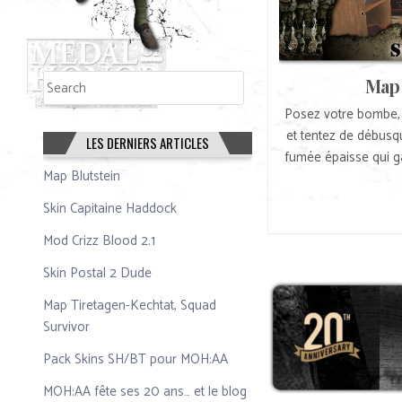
Rechercher
Map 
Rechercher
Posez votre bombe,
et tentez de débusq
LES DERNIERS ARTICLES
fumée épaisse qui ga
Map Blutstein
Skin Capitaine Haddock
Mod Crizz Blood 2.1
Skin Postal 2 Dude
Map Tiretagen-Kechtat, Squad
Survivor
Pack Skins SH/BT pour MOH:AA
MOH:AA fête ses 20 ans… et le blog