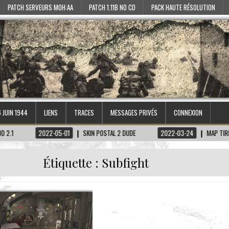
PATCH SERVEURS MOH:AA
PATCH 1.11B NO CD
PACK HAUTE RÉSOLUTION
6 JUIN 1944
LIENS
TRACES
MESSAGES PRIVÉS
CONNEXION
2022-05-01
SKIN POSTAL 2 DUDE
2022-03-24
MAP TIRETAGEN-KE
Étiquette :
Subfight