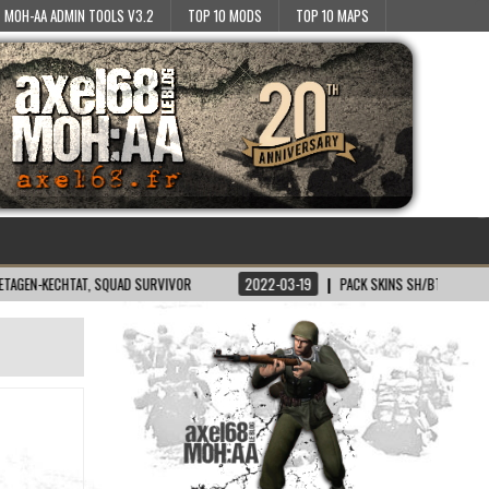
MOH-AA ADMIN TOOLS V3.2
TOP 10 MODS
TOP 10 MAPS
CHTAT, SQUAD SURVIVOR
2022-03-19
PACK SKINS SH/BT POUR MOH:AA