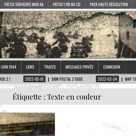
PATCH SERVEURS MOH:AA
PATCH 1.11B NO CD
PACK HAUTE RÉSOLUTION
6 JUIN 1944
LIENS
TRACES
MESSAGES PRIVÉS
CONNEXION
2022-05-01
SKIN POSTAL 2 DUDE
2022-03-24
MAP TIRETAGEN-
Étiquette :
Texte en couleur