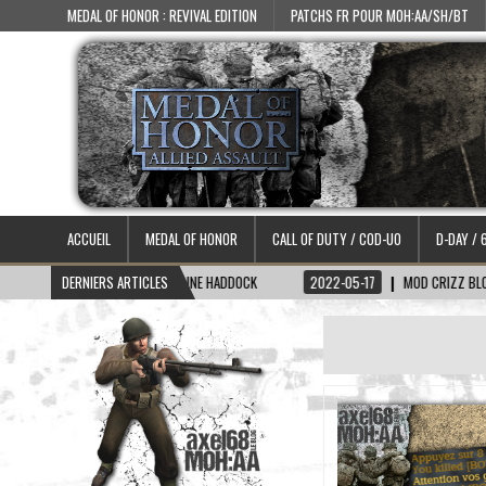
MEDAL OF HONOR : REVIVAL EDITION
PATCHS FR POUR MOH:AA/SH/BT
ACCUEIL
MEDAL OF HONOR
CALL OF DUTY / COD-UO
D-DAY / 
-06-15
DERNIERS ARTICLES
SKIN CAPITAINE HADDOCK
2022-05-17
MOD CRIZZ BLOOD 2.1