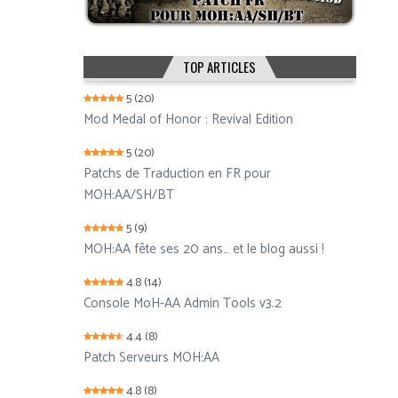
TOP ARTICLES
5
(20)
Mod Medal of Honor : Revival Edition
5
(20)
Patchs de Traduction en FR pour
MOH:AA/SH/BT
5
(9)
MOH:AA fête ses 20 ans… et le blog aussi !
4.8
(14)
Console MoH-AA Admin Tools v3.2
4.4
(8)
Patch Serveurs MOH:AA
4.8
(8)