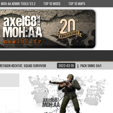
MOH-AA ADMIN TOOLS V3.2
TOP 10 MODS
TOP 10 MAPS
KECHTAT, SQUAD SURVIVOR
2022-03-19
PACK SKINS SH/BT POUR MOH:AA