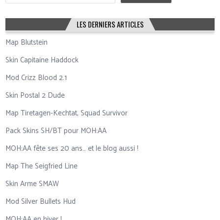
LES DERNIERS ARTICLES
Map Blutstein
Skin Capitaine Haddock
Mod Crizz Blood 2.1
Skin Postal 2 Dude
Map Tiretagen-Kechtat, Squad Survivor
Pack Skins SH/BT pour MOH:AA
MOH:AA fête ses 20 ans… et le blog aussi !
Map The Seigfried Line
Skin Arme SMAW
Mod Silver Bullets Hud
MOH:AA en hiver !