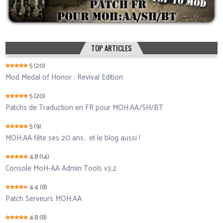
TOP ARTICLES
5
(20)
Mod Medal of Honor : Revival Edition
5
(20)
Patchs de Traduction en FR pour MOH:AA/SH/BT
5
(9)
MOH:AA fête ses 20 ans… et le blog aussi !
4.8
(14)
Console MoH-AA Admin Tools v3.2
4.4
(8)
Patch Serveurs MOH:AA
4.8
(8)