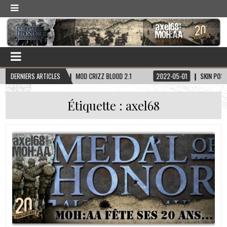
05-17
DERNIERS ARTICLES
MOD CRIZZ BLOOD 2.1
2022-05-01
SKIN POSTAL 2 DUDE
Étiquette :
axel68