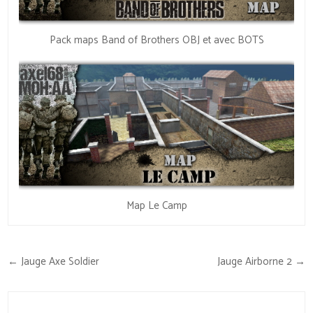
Pack maps Band of Brothers OBJ et avec BOTS
Map Le Camp
Navigation
← Jauge Axe Soldier
Jauge Airborne 2 →
de
l’article