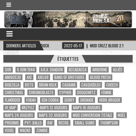
N CAPITAINE HADDOCK
DERNIERS ARTICLES
2022-05-17
MOD CRIZZ BLOOD 2.1
2022-05
ÉTIQUETTES
$OR
6 JUIN 1944
A.K.A. SHADOW
ACCADACCA
AIRBORNE
ALLIÉS
AMIGOS3D
AXE
AXEL68
BAND OF BROTHERS
BLOOD PATCH
BOBZILLA
BOTS
BRIAN KULK
CASKAMI
CASQUEBLEU
CHEECH
CHRISTMAS
CHROMOBLASTE
CYPHER
DOGGOWITZ
FEMME
FLAKRIDER
FUBAH
GEN COBRA
GERRY
GRENADE
HERR_KRUGER
JV_MAP
KRZYSZ
MAPS 12 JOUEURS
MAPS 16 JOUEURS
MAPS 24 JOUEURS
MAPS 32 JOUEURS
MOD CONVERSION TOTALE
NOËL
PROXIMO
PVT. BALLO
RAF
RECOIL
SMALL SUMO
THOMPSON
VOXEL
WACKO
ZOMBIE