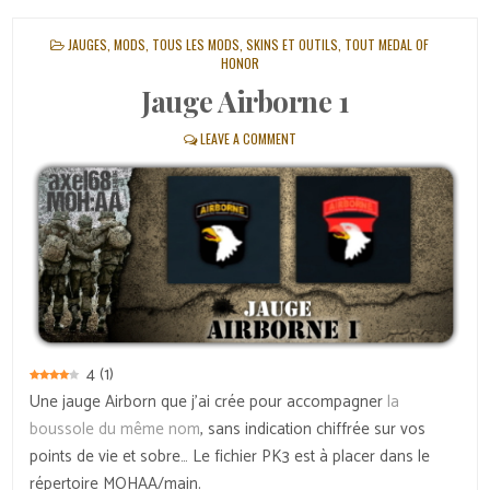
POSTED
JAUGES
,
MODS
,
TOUS LES MODS, SKINS ET OUTILS
,
TOUT MEDAL OF
IN
HONOR
Jauge Airborne 1
LEAVE A COMMENT
4
(
1
)
Une jauge Airborn que j’ai crée pour accompagner
la
boussole du même nom
, sans indication chiffrée sur vos
points de vie et sobre… Le fichier PK3 est à placer dans le
répertoire MOHAA/main.