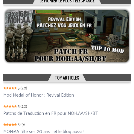
LE FICHIER LE PLUS TÉLÉCHARGÉ
TOP ARTICLES
5
(20)
Mod Medal of Honor : Revival Edition
5
(20)
Patchs de Traduction en FR pour MOH:AA/SH/BT
5
(9)
MOH:AA fête ses 20 ans… et le blog aussi !