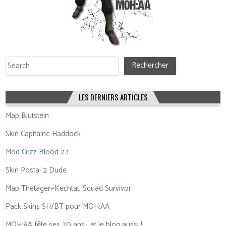
Rechercher
Rechercher
LES DERNIERS ARTICLES
Map Blutstein
Skin Capitaine Haddock
Mod Crizz Blood 2.1
Skin Postal 2 Dude
Map Tiretagen-Kechtat, Squad Survivor
Pack Skins SH/BT pour MOH:AA
MOH:AA fête ses 20 ans… et le blog aussi !