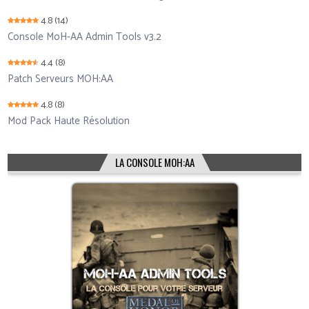
4.8
(14)
Console MoH-AA Admin Tools v3.2
4.4
(8)
Patch Serveurs MOH:AA
4.8
(8)
Mod Pack Haute Résolution
LA CONSOLE MOH:AA