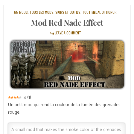
POSTED
MODS
,
TOUS LES MODS, SKINS ET OUTILS
,
TOUT MEDAL OF HONOR
IN
Mod Red Nade Effect
LEAVE A COMMENT
4
(
1
)
Un petit mod qui rend la couleur de la fumée des grenades
rouge.
A small mod that makes the smoke color of the grenades