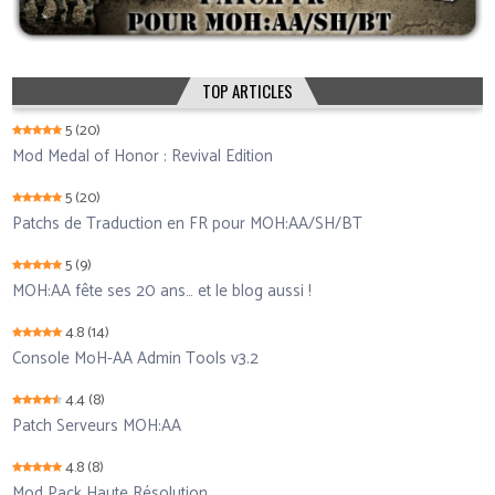
TOP ARTICLES
5
(20)
Mod Medal of Honor : Revival Edition
5
(20)
Patchs de Traduction en FR pour MOH:AA/SH/BT
5
(9)
MOH:AA fête ses 20 ans… et le blog aussi !
4.8
(14)
Console MoH-AA Admin Tools v3.2
4.4
(8)
Patch Serveurs MOH:AA
4.8
(8)
Mod Pack Haute Résolution