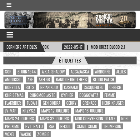
CAPITAINE HADDOCK
DERNIERS ARTICLES
2022-05-17
MOD CRIZZ BLOOD 2.1
2022-05-0
ÉTIQUETTES
$OR
6 JUIN 1944
A.K.A. SHADOW
ACCADACCA
AIRBORNE
ALLIÉS
AMIGOS3D
AXE
AXEL68
BAND OF BROTHERS
BLOOD PATCH
BOBZILLA
BOTS
BRIAN KULK
CASKAMI
CASQUEBLEU
CHEECH
CHRISTMAS
CHROMOBLASTE
CYPHER
DOGGOWITZ
FEMME
FLAKRIDER
FUBAH
GEN COBRA
GERRY
GRENADE
HERR_KRUGER
JV_MAP
KRZYSZ
MAPS 12 JOUEURS
MAPS 16 JOUEURS
MAPS 24 JOUEURS
MAPS 32 JOUEURS
MOD CONVERSION TOTALE
NOËL
PROXIMO
PVT. BALLO
RAF
RECOIL
SMALL SUMO
THOMPSON
VOXEL
WACKO
ZOMBIE