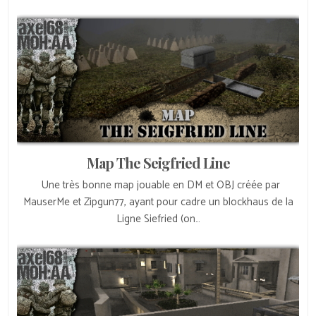
Map The Seigfried Line
Une très bonne map jouable en DM et OBJ créée par
MauserMe et Zipgun77, ayant pour cadre un blockhaus de la
Ligne Siefried (on…