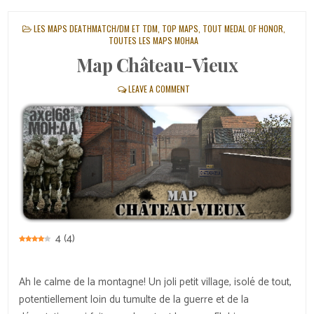
POSTED
LES MAPS DEATHMATCH/DM ET TDM
,
TOP MAPS
,
TOUT MEDAL OF HONOR
,
IN
TOUTES LES MAPS MOHAA
Map Château-Vieux
LEAVE A COMMENT
4
(
4
)
Ah le calme de la montagne! Un joli petit village, isolé de tout,
potentiellement loin du tumulte de la guerre et de la