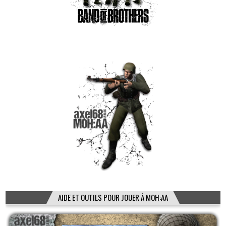
AIDE ET OUTILS POUR JOUER À MOH:AA