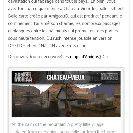
dévastation qui fait rage dans tout le pays… Eh bien, vous
avez tort, parce que même à Château-Vieux les balles sifflent!
Belle carte créée par Amigos3D, qui est productif pendant le
confinement! J’ai aimé son charme, les nombreux passages
et planques entre les bâtiments qui promettent des parties
sous haute tension. Du rush intense jouable en version
DM/TDM et en DM/TDM avec Freeze tag.
Découvrez (ou redécouvrez) les
maps d’Amigos3D ici
.
Ah the calm of the mountain! A pretty little village,
isolated from everything, potentially far from the turmoil