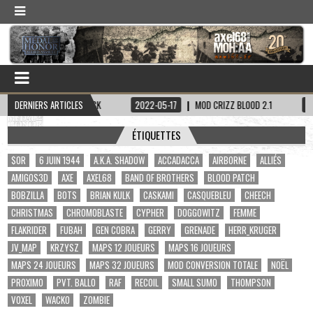
AINE HADDOCK
DERNIERS ARTICLES
2022-05-17
MOD CRIZZ BLOOD 2.1
2022-05-01
ÉTIQUETTES
$OR
6 JUIN 1944
A.K.A. SHADOW
ACCADACCA
AIRBORNE
ALLIÉS
AMIGOS3D
AXE
AXEL68
BAND OF BROTHERS
BLOOD PATCH
BOBZILLA
BOTS
BRIAN KULK
CASKAMI
CASQUEBLEU
CHEECH
CHRISTMAS
CHROMOBLASTE
CYPHER
DOGGOWITZ
FEMME
FLAKRIDER
FUBAH
GEN COBRA
GERRY
GRENADE
HERR_KRUGER
JV_MAP
KRZYSZ
MAPS 12 JOUEURS
MAPS 16 JOUEURS
MAPS 24 JOUEURS
MAPS 32 JOUEURS
MOD CONVERSION TOTALE
NOËL
PROXIMO
PVT. BALLO
RAF
RECOIL
SMALL SUMO
THOMPSON
VOXEL
WACKO
ZOMBIE