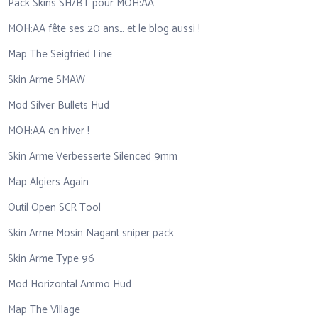
Pack Skins SH/BT pour MOH:AA
MOH:AA fête ses 20 ans… et le blog aussi !
Map The Seigfried Line
Skin Arme SMAW
Mod Silver Bullets Hud
MOH:AA en hiver !
Skin Arme Verbesserte Silenced 9mm
Map Algiers Again
Outil Open SCR Tool
Skin Arme Mosin Nagant sniper pack
Skin Arme Type 96
Mod Horizontal Ammo Hud
Map The Village