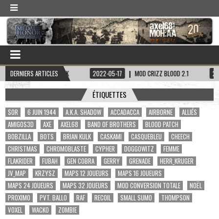
ITAINE HADDOCK
DERNIERS ARTICLES
2022-05-17
MOD CRIZZ BLOOD 2.1
2022-05-01
ÉTIQUETTES
$OR
6 JUIN 1944
A.K.A. SHADOW
ACCADACCA
AIRBORNE
ALLIÉS
AMIGOS3D
AXE
AXEL68
BAND OF BROTHERS
BLOOD PATCH
BOBZILLA
BOTS
BRIAN KULK
CASKAMI
CASQUEBLEU
CHEECH
CHRISTMAS
CHROMOBLASTE
CYPHER
DOGGOWITZ
FEMME
FLAKRIDER
FUBAH
GEN COBRA
GERRY
GRENADE
HERR_KRUGER
JV_MAP
KRZYSZ
MAPS 12 JOUEURS
MAPS 16 JOUEURS
MAPS 24 JOUEURS
MAPS 32 JOUEURS
MOD CONVERSION TOTALE
NOËL
PROXIMO
PVT. BALLO
RAF
RECOIL
SMALL SUMO
THOMPSON
VOXEL
WACKO
ZOMBIE