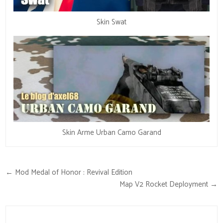
Skin Swat
Skin Arme Urban Camo Garand
Navigation
← Mod Medal of Honor : Revival Edition
de
Map V2 Rocket Deployment →
l’article