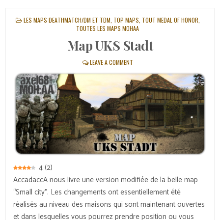
POSTED
LES MAPS DEATHMATCH/DM ET TDM
,
TOP MAPS
,
TOUT MEDAL OF HONOR
,
IN
TOUTES LES MAPS MOHAA
Map UKS Stadt
LEAVE A COMMENT
4
(
2
)
AccadaccA nous livre une version modifiée de la belle map
“Small city”. Les changements ont essentiellement été
réalisés au niveau des maisons qui sont maintenant ouvertes
et dans lesquelles vous pourrez prendre position ou vous