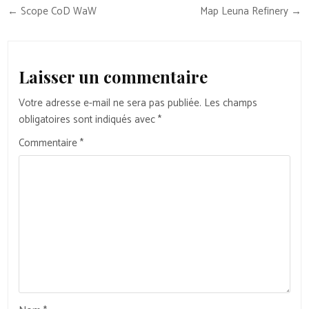
Navigation
← Scope CoD WaW
Map Leuna Refinery →
de
l’article
Laisser un commentaire
Votre adresse e-mail ne sera pas publiée.
Les champs
obligatoires sont indiqués avec
*
Commentaire
*