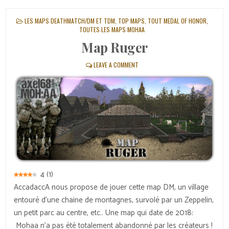
POSTED
LES MAPS DEATHMATCH/DM ET TDM
,
TOP MAPS
,
TOUT MEDAL OF HONOR
,
IN
TOUTES LES MAPS MOHAA
Map Ruger
LEAVE A COMMENT
4
(
1
)
AccadaccA nous propose de jouer cette map DM, un village
entouré d’une chaine de montagnes, survolé par un Zeppelin,
un petit parc au centre, etc.. Une map qui date de 2018:
Mohaa n’a pas été totalement abandonné par les créateurs !