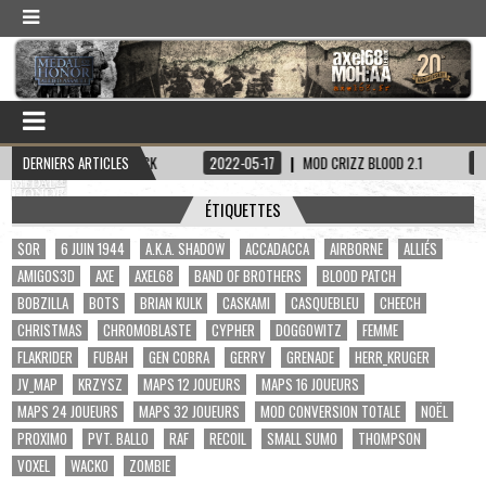
ITAINE HADDOCK
DERNIERS ARTICLES
2022-05-17
MOD CRIZZ BLOOD 2.1
2022-05-01
ÉTIQUETTES
$OR
6 JUIN 1944
A.K.A. SHADOW
ACCADACCA
AIRBORNE
ALLIÉS
AMIGOS3D
AXE
AXEL68
BAND OF BROTHERS
BLOOD PATCH
BOBZILLA
BOTS
BRIAN KULK
CASKAMI
CASQUEBLEU
CHEECH
CHRISTMAS
CHROMOBLASTE
CYPHER
DOGGOWITZ
FEMME
FLAKRIDER
FUBAH
GEN COBRA
GERRY
GRENADE
HERR_KRUGER
JV_MAP
KRZYSZ
MAPS 12 JOUEURS
MAPS 16 JOUEURS
MAPS 24 JOUEURS
MAPS 32 JOUEURS
MOD CONVERSION TOTALE
NOËL
PROXIMO
PVT. BALLO
RAF
RECOIL
SMALL SUMO
THOMPSON
VOXEL
WACKO
ZOMBIE