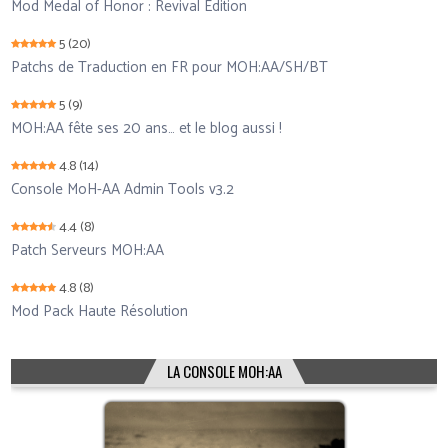
Mod Medal of Honor : Revival Edition
5
(20)
Patchs de Traduction en FR pour MOH:AA/SH/BT
5
(9)
MOH:AA fête ses 20 ans… et le blog aussi !
4.8
(14)
Console MoH-AA Admin Tools v3.2
4.4
(8)
Patch Serveurs MOH:AA
4.8
(8)
Mod Pack Haute Résolution
LA CONSOLE MOH:AA