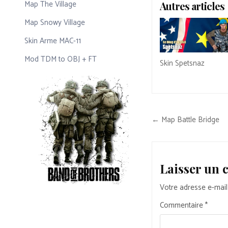
Map The Village
Autres articles
Map Snowy Village
Skin Arme MAC-11
Mod TDM to OBJ + FT
Skin Spetsnaz
Navigation
← Map Battle Bridge
de
l’article
Laisser un
Votre adresse e-mail
Commentaire
*