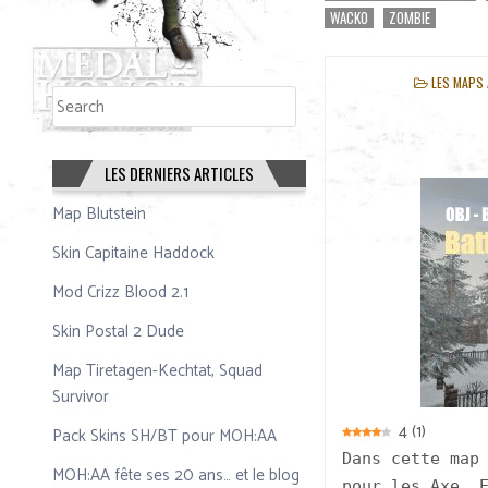
WACKO
ZOMBIE
POSTED
LES MAPS
Rechercher
IN
Rechercher
LES DERNIERS ARTICLES
Map Blutstein
Skin Capitaine Haddock
Mod Crizz Blood 2.1
Skin Postal 2 Dude
Map Tiretagen-Kechtat, Squad
Survivor
4
(
1
)
Pack Skins SH/BT pour MOH:AA
Dans cette map
MOH:AA fête ses 20 ans… et le blog
pour les Axe. 