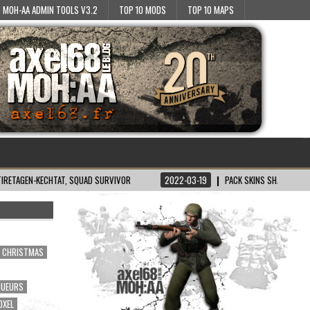
MOH-AA ADMIN TOOLS V3.2
TOP 10 MODS
TOP 10 MAPS
ECHTAT, SQUAD SURVIVOR
2022-03-19
PACK SKINS SH/BT POUR MOH:AA
CHRISTMAS
OUEURS
OXEL