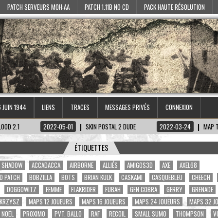
PATCH SERVEURS MOH:AA
PATCH 1.11B NO CD
PACK HAUTE RÉSOLUTION
6 JUIN 1944
LIENS
TRACES
MESSAGES PRIVÉS
CONNEXION
2022-05-01
SKIN POSTAL 2 DUDE
2022-03-24
MAP TIRETAGEN-K
ÉTIQUETTES
A. SHADOW
ACCADACCA
AIRBORNE
ALLIÉS
AMIGOS3D
AXE
AXEL68
D PATCH
BOBZILLA
BOTS
BRIAN KULK
CASKAMI
CASQUEBLEU
CHEECH
DOGGOWITZ
FEMME
FLAKRIDER
FUBAH
GEN COBRA
GERRY
GRENADE
KRZYSZ
MAPS 12 JOUEURS
MAPS 16 JOUEURS
MAPS 24 JOUEURS
MAPS 32 J
NOËL
PROXIMO
PVT. BALLO
RAF
RECOIL
SMALL SUMO
THOMPSON
V