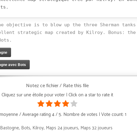
ots.
he objective is to blow up the three Sherman tanks
ellent strategic map created by Kilroy. Bonus: the
Bots.
ogne
ogne avec Bots
Notez ce fichier / Rate this file
Cliquez sur une étoile pour voter | Click on a star to rate it
moyenne / Average rating
4
/ 5. Nombre de votes | Vote count:
1
f Bastogne
,
Bots
,
Kilroy
,
Maps 24 joueurs
,
Maps 32 joueurs