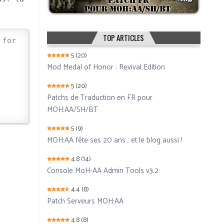
TOP ARTICLES
 for
5
(20)
Mod Medal of Honor : Revival Edition
5
(20)
Patchs de Traduction en FR pour
MOH:AA/SH/BT
5
(9)
MOH:AA fête ses 20 ans… et le blog aussi !
4.8
(14)
Console MoH-AA Admin Tools v3.2
4.4
(8)
Patch Serveurs MOH:AA
4.8
(8)