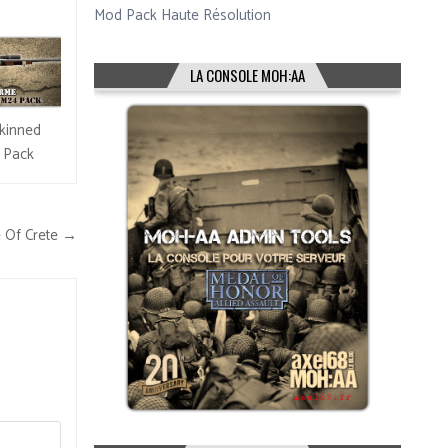
Mod Pack Haute Résolution
LA CONSOLE MOH:AA
kinned
 Pack
e Of Crete →