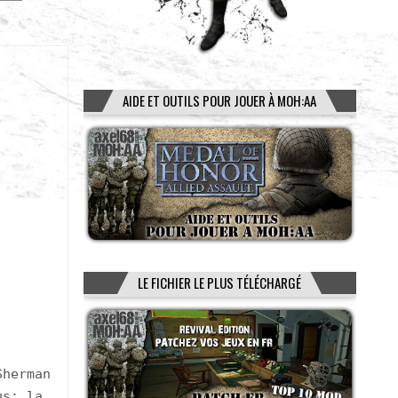
AIDE ET OUTILS POUR JOUER À MOH:AA
LE FICHIER LE PLUS TÉLÉCHARGÉ
Sherman
us: la