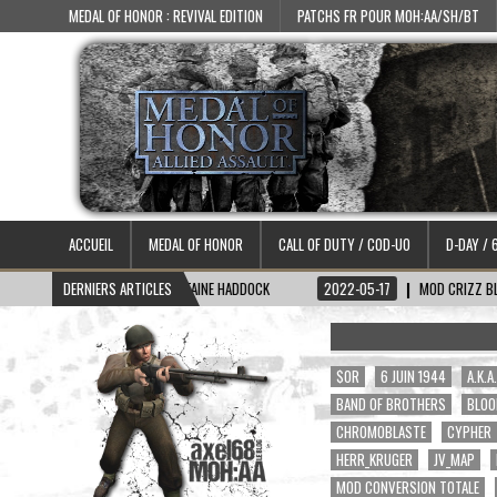
MEDAL OF HONOR : REVIVAL EDITION
PATCHS FR POUR MOH:AA/SH/BT
ACCUEIL
MEDAL OF HONOR
CALL OF DUTY / COD-UO
D-DAY / 
06-15
SKIN CAPITAINE HADDOCK
DERNIERS ARTICLES
2022-05-17
MOD CRIZZ BLOOD 2.1
$OR
6 JUIN 1944
A.K.
BAND OF BROTHERS
BLOO
CHROMOBLASTE
CYPHER
HERR_KRUGER
JV_MAP
MOD CONVERSION TOTALE