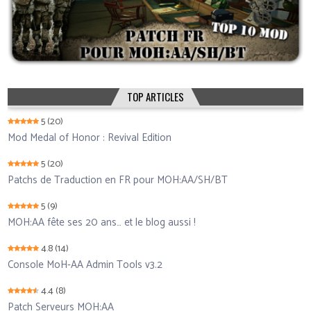
TOP ARTICLES
5
(20)
Mod Medal of Honor : Revival Edition
5
(20)
Patchs de Traduction en FR pour MOH:AA/SH/BT
5
(9)
MOH:AA fête ses 20 ans… et le blog aussi !
4.8
(14)
Console MoH-AA Admin Tools v3.2
4.4
(8)
Patch Serveurs MOH:AA