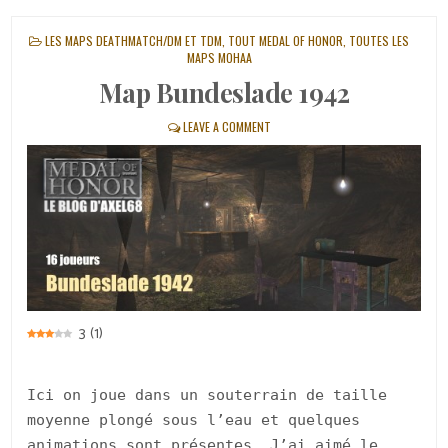
POSTED
LES MAPS DEATHMATCH/DM ET TDM
,
TOUT MEDAL OF HONOR
,
TOUTES LES
IN
MAPS MOHAA
Map Bundeslade 1942
LEAVE A COMMENT
3
(
1
)
Ici on joue dans un souterrain de taille
moyenne plongé sous l’eau et quelques
animations sont présentes. J’ai aimé le