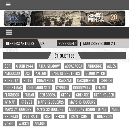
CAPITAINE HADDOCK
DERNIERS ARTICLES
2022-05-17
MOD CRIZZ BLOOD 2.1
2022-05-01
ÉTIQUETTES
$OR
6 JUIN 1944
A.K.A. SHADOW
ACCADACCA
AIRBORNE
ALLIÉS
AMIGOS3D
AXE
AXEL68
BAND OF BROTHERS
BLOOD PATCH
BOBZILLA
BOTS
BRIAN KULK
CASKAMI
CASQUEBLEU
CHEECH
CHRISTMAS
CHROMOBLASTE
CYPHER
DOGGOWITZ
FEMME
FLAKRIDER
FUBAH
GEN COBRA
GERRY
GRENADE
HERR_KRUGER
JV_MAP
KRZYSZ
MAPS 12 JOUEURS
MAPS 16 JOUEURS
MAPS 24 JOUEURS
MAPS 32 JOUEURS
MOD CONVERSION TOTALE
NOËL
PROXIMO
PVT. BALLO
RAF
RECOIL
SMALL SUMO
THOMPSON
VOXEL
WACKO
ZOMBIE