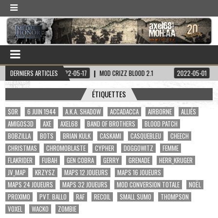
K
DERNIERS ARTICLES
2022-05-17
MOD CRIZZ BLOOD 2.1
2022-05-01
SKIN POSTAL
ÉTIQUETTES
$OR
6 JUIN 1944
A.K.A. SHADOW
ACCADACCA
AIRBORNE
ALLIÉS
AMIGOS3D
AXE
AXEL68
BAND OF BROTHERS
BLOOD PATCH
BOBZILLA
BOTS
BRIAN KULK
CASKAMI
CASQUEBLEU
CHEECH
CHRISTMAS
CHROMOBLASTE
CYPHER
DOGGOWITZ
FEMME
FLAKRIDER
FUBAH
GEN COBRA
GERRY
GRENADE
HERR_KRUGER
JV_MAP
KRZYSZ
MAPS 12 JOUEURS
MAPS 16 JOUEURS
MAPS 24 JOUEURS
MAPS 32 JOUEURS
MOD CONVERSION TOTALE
NOËL
PROXIMO
PVT. BALLO
RAF
RECOIL
SMALL SUMO
THOMPSON
VOXEL
WACKO
ZOMBIE