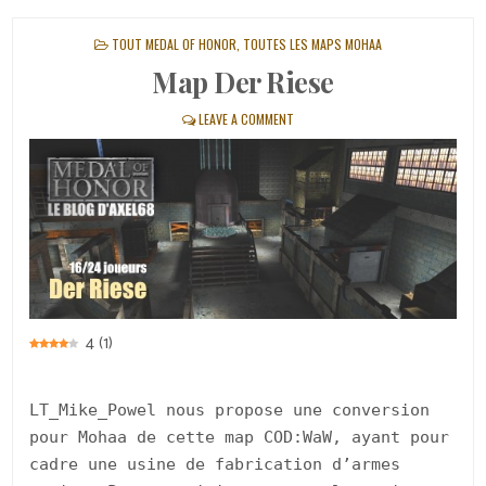
POSTED
TOUT MEDAL OF HONOR
,
TOUTES LES MAPS MOHAA
IN
Map Der Riese
LEAVE A COMMENT
4
(
1
)
LT_Mike_Powel nous propose une conversion
pour Mohaa de cette map COD:WaW, ayant pour
cadre une usine de fabrication d’armes