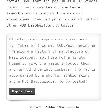
nazies. Pourtant ici pas un seul survivant
humain : un virus les a infectés et
transformés en zombies ! La map est
accompagnée d’un pk3 pour les skins zombie
et un MOD Basebuilder. A tester !
Lt_mike_powel proposes us a conversion
for Mohaa of this map COD:Waw, having as
framework a factory of manufacture of
Nazi weapons. Yet here not a single
human survivor: a virus infected them
and turned them into zombies! The map is
accompanied by a pk3 for zombie skins
and a MOD Basebuilder. To be tested!
Map Der Riese
Notez ce fichier / Rate this file