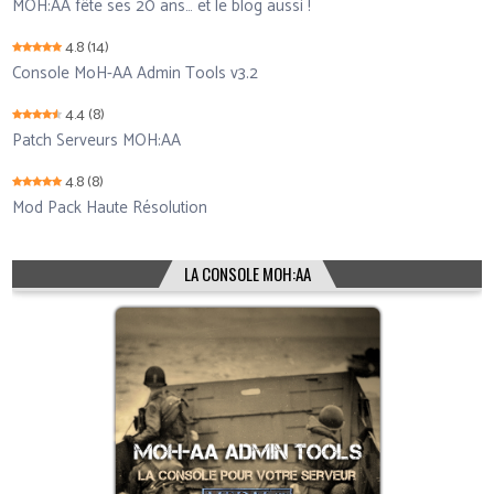
MOH:AA fête ses 20 ans… et le blog aussi !
4.8
(14)
Console MoH-AA Admin Tools v3.2
4.4
(8)
Patch Serveurs MOH:AA
4.8
(8)
Mod Pack Haute Résolution
LA CONSOLE MOH:AA