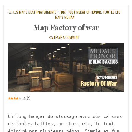
POSTED
LES MAPS DEATHMATCH/DM ET TDM
,
TOUT MEDAL OF HONOR
,
TOUTES LES
IN
MAPS MOHAA
Map Factory of war
LEAVE A COMMENT
4
(
1
)
Un long hangar de stockage avec des caisses
de toutes tailles, un char, etc, le tout
éclairé par plusieurs néons… Simple et fun