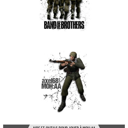
AIDE ET OUTILS POUR JOUER À MOH:AA