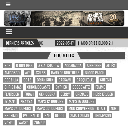
PITAINE HADDOCK
DERNIERS ARTICLES
2022-05-17
MOD CRIZZ BLOOD 2.1
2022-05-01
ÉTIQUETTES
$OR
6 JUIN 1944
A.K.A. SHADOW
ACCADACCA
AIRBORNE
ALLIÉS
AMIGOS3D
AXE
AXEL68
BAND OF BROTHERS
BLOOD PATCH
BOBZILLA
BOTS
BRIAN KULK
CASKAMI
CASQUEBLEU
CHEECH
CHRISTMAS
CHROMOBLASTE
CYPHER
DOGGOWITZ
FEMME
FLAKRIDER
FUBAH
GEN COBRA
GERRY
GRENADE
HERR_KRUGER
JV_MAP
KRZYSZ
MAPS 12 JOUEURS
MAPS 16 JOUEURS
MAPS 24 JOUEURS
MAPS 32 JOUEURS
MOD CONVERSION TOTALE
NOËL
PROXIMO
PVT. BALLO
RAF
RECOIL
SMALL SUMO
THOMPSON
VOXEL
WACKO
ZOMBIE