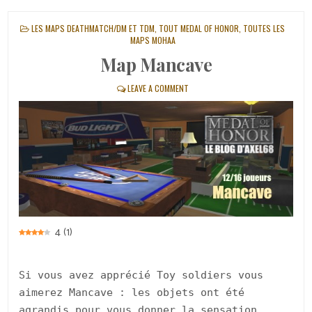
POSTED
LES MAPS DEATHMATCH/DM ET TDM
,
TOUT MEDAL OF HONOR
,
TOUTES LES
IN
MAPS MOHAA
Map Mancave
LEAVE A COMMENT
4
(
1
)
Si vous avez apprécié Toy soldiers vous
aimerez Mancave : les objets ont été
agrandis pour vous donner la sensation