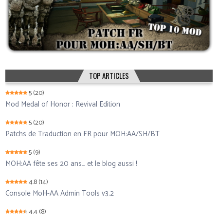
TOP ARTICLES
5
(20)
Mod Medal of Honor : Revival Edition
5
(20)
Patchs de Traduction en FR pour MOH:AA/SH/BT
5
(9)
MOH:AA fête ses 20 ans… et le blog aussi !
4.8
(14)
Console MoH-AA Admin Tools v3.2
4.4
(8)