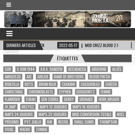
PITAINE HADDOCK
DERNIERS ARTICLES
2022-05-17
MOD CRIZZ BLOOD 2.1
2022-05-01
ÉTIQUETTES
$OR
6 JUIN 1944
A.K.A. SHADOW
ACCADACCA
AIRBORNE
ALLIÉS
AMIGOS3D
AXE
AXEL68
BAND OF BROTHERS
BLOOD PATCH
BOBZILLA
BOTS
BRIAN KULK
CASKAMI
CASQUEBLEU
CHEECH
CHRISTMAS
CHROMOBLASTE
CYPHER
DOGGOWITZ
FEMME
FLAKRIDER
FUBAH
GEN COBRA
GERRY
GRENADE
HERR_KRUGER
JV_MAP
KRZYSZ
MAPS 12 JOUEURS
MAPS 16 JOUEURS
MAPS 24 JOUEURS
MAPS 32 JOUEURS
MOD CONVERSION TOTALE
NOËL
PROXIMO
PVT. BALLO
RAF
RECOIL
SMALL SUMO
THOMPSON
VOXEL
WACKO
ZOMBIE