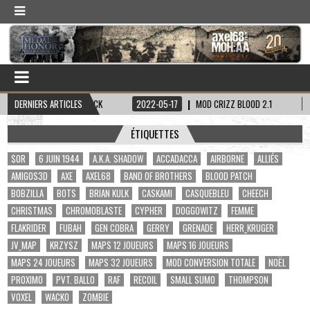
PITAINE HADDOCK
DERNIERS ARTICLES
2022-05-17
MOD CRIZZ BLOOD 2.1
2022-05-01
ÉTIQUETTES
$OR
6 JUIN 1944
A.K.A. SHADOW
ACCADACCA
AIRBORNE
ALLIÉS
AMIGOS3D
AXE
AXEL68
BAND OF BROTHERS
BLOOD PATCH
BOBZILLA
BOTS
BRIAN KULK
CASKAMI
CASQUEBLEU
CHEECH
CHRISTMAS
CHROMOBLASTE
CYPHER
DOGGOWITZ
FEMME
FLAKRIDER
FUBAH
GEN COBRA
GERRY
GRENADE
HERR_KRUGER
JV_MAP
KRZYSZ
MAPS 12 JOUEURS
MAPS 16 JOUEURS
MAPS 24 JOUEURS
MAPS 32 JOUEURS
MOD CONVERSION TOTALE
NOËL
PROXIMO
PVT. BALLO
RAF
RECOIL
SMALL SUMO
THOMPSON
VOXEL
WACKO
ZOMBIE