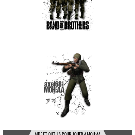
AIDE ET OUTILS POUR JOUER À MOH:AA