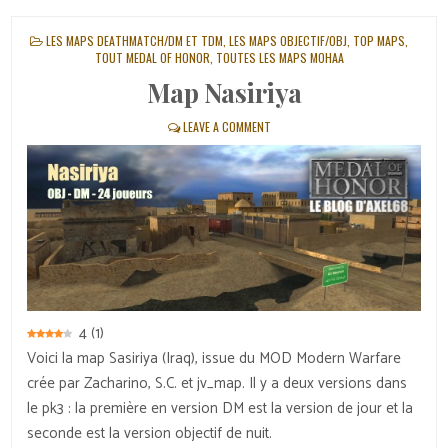
POSTED
LES MAPS DEATHMATCH/DM ET TDM
,
LES MAPS OBJECTIF/OBJ
,
TOP MAPS
,
IN
TOUT MEDAL OF HONOR
,
TOUTES LES MAPS MOHAA
Map Nasiriya
LEAVE A COMMENT
4
(
1
)
Voici la map Sasiriya (Iraq), issue du MOD Modern Warfare
crée par Zacharino, S.C. et jv_map. Il y a deux versions dans
le pk3 : la première en version DM est la version de jour et la
seconde est la version objectif de nuit.