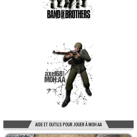
AIDE ET OUTILS POUR JOUER À MOH:AA