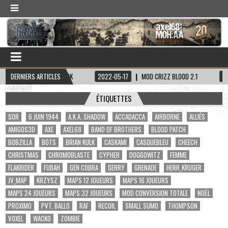
PITAINE HADDOCK
DERNIERS ARTICLES
2022-05-17
MOD CRIZZ BLOOD 2.1
2022-05-01
ÉTIQUETTES
$OR
6 JUIN 1944
A.K.A. SHADOW
ACCADACCA
AIRBORNE
ALLIÉS
AMIGOS3D
AXE
AXEL68
BAND OF BROTHERS
BLOOD PATCH
BOBZILLA
BOTS
BRIAN KULK
CASKAMI
CASQUEBLEU
CHEECH
CHRISTMAS
CHROMOBLASTE
CYPHER
DOGGOWITZ
FEMME
FLAKRIDER
FUBAH
GEN COBRA
GERRY
GRENADE
HERR_KRUGER
JV_MAP
KRZYSZ
MAPS 12 JOUEURS
MAPS 16 JOUEURS
MAPS 24 JOUEURS
MAPS 32 JOUEURS
MOD CONVERSION TOTALE
NOËL
PROXIMO
PVT. BALLO
RAF
RECOIL
SMALL SUMO
THOMPSON
VOXEL
WACKO
ZOMBIE