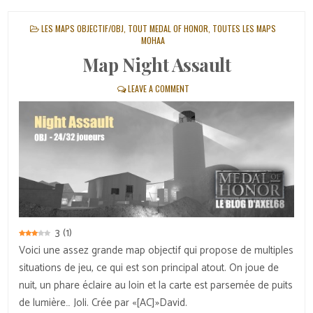
POSTED
LES MAPS OBJECTIF/OBJ
,
TOUT MEDAL OF HONOR
,
TOUTES LES MAPS
IN
MOHAA
Map Night Assault
LEAVE A COMMENT
3
(
1
)
Voici une assez grande map objectif qui propose de multiples
situations de jeu, ce qui est son principal atout. On joue de
nuit, un phare éclaire au loin et la carte est parsemée de puits
de lumière… Joli. Crée par «[AC]»David.