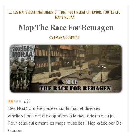
POSTED
LES MAPS DEATHMATCH/DM ET TDM
,
TOUT MEDAL OF HONOR
,
TOUTES LES
IN
MAPS MOHAA
Map The Race For Remagen
LEAVE A COMMENT
2
(
1
)
Des MG42 ont été placées sur la map et diverses
améliorations ont été apportées à la map originale du jeu.
Pour ceux qui aiment les maps musclées ! Map créée par Da
Crapper.