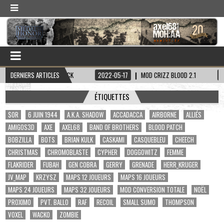
ITAINE HADDOCK
DERNIERS ARTICLES
2022-05-17
MOD CRIZZ BLOOD 2.1
2022-05-01
ÉTIQUETTES
$OR
6 JUIN 1944
A.K.A. SHADOW
ACCADACCA
AIRBORNE
ALLIÉS
AMIGOS3D
AXE
AXEL68
BAND OF BROTHERS
BLOOD PATCH
BOBZILLA
BOTS
BRIAN KULK
CASKAMI
CASQUEBLEU
CHEECH
CHRISTMAS
CHROMOBLASTE
CYPHER
DOGGOWITZ
FEMME
FLAKRIDER
FUBAH
GEN COBRA
GERRY
GRENADE
HERR_KRUGER
JV_MAP
KRZYSZ
MAPS 12 JOUEURS
MAPS 16 JOUEURS
MAPS 24 JOUEURS
MAPS 32 JOUEURS
MOD CONVERSION TOTALE
NOËL
PROXIMO
PVT. BALLO
RAF
RECOIL
SMALL SUMO
THOMPSON
VOXEL
WACKO
ZOMBIE