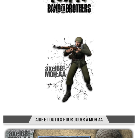
AIDE ET OUTILS POUR JOUER À MOH:AA