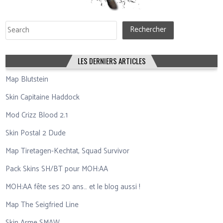
Rechercher
Rechercher
LES DERNIERS ARTICLES
Map Blutstein
Skin Capitaine Haddock
Mod Crizz Blood 2.1
Skin Postal 2 Dude
Map Tiretagen-Kechtat, Squad Survivor
Pack Skins SH/BT pour MOH:AA
MOH:AA fête ses 20 ans… et le blog aussi !
Map The Seigfried Line
Skin Arme SMAW