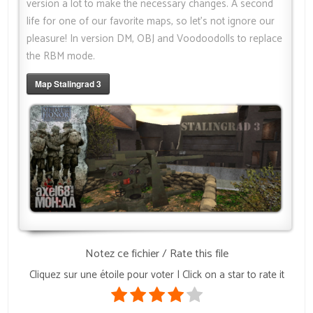
version a lot to make the necessary changes. A second
life for one of our favorite maps, so let’s not ignore our
pleasure! In version DM, OBJ and Voodoodolls to replace
the RBM mode.
Map Stalingrad 3
Notez ce fichier / Rate this file
Cliquez sur une étoile pour voter | Click on a star to rate it