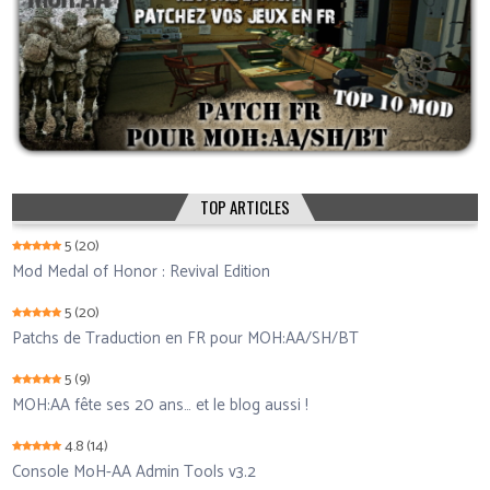
TOP ARTICLES
5
(20)
Mod Medal of Honor : Revival Edition
5
(20)
Patchs de Traduction en FR pour MOH:AA/SH/BT
5
(9)
MOH:AA fête ses 20 ans… et le blog aussi !
4.8
(14)
Console MoH-AA Admin Tools v3.2