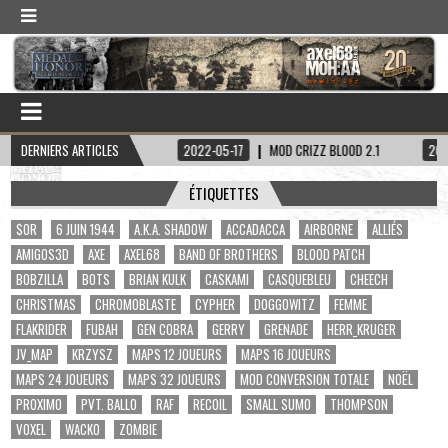
AINE HADDOCK
DERNIERS ARTICLES
2022-05-17
MOD CRIZZ BLOOD 2.1
2022-05-01
ÉTIQUETTES
$OR
6 JUIN 1944
A.K.A. SHADOW
ACCADACCA
AIRBORNE
ALLIÉS
AMIGOS3D
AXE
AXEL68
BAND OF BROTHERS
BLOOD PATCH
BOBZILLA
BOTS
BRIAN KULK
CASKAMI
CASQUEBLEU
CHEECH
CHRISTMAS
CHROMOBLASTE
CYPHER
DOGGOWITZ
FEMME
FLAKRIDER
FUBAH
GEN COBRA
GERRY
GRENADE
HERR_KRUGER
JV_MAP
KRZYSZ
MAPS 12 JOUEURS
MAPS 16 JOUEURS
MAPS 24 JOUEURS
MAPS 32 JOUEURS
MOD CONVERSION TOTALE
NOËL
PROXIMO
PVT. BALLO
RAF
RECOIL
SMALL SUMO
THOMPSON
VOXEL
WACKO
ZOMBIE