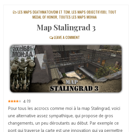
POSTED
LES MAPS DEATHMATCH/DM ET TDM
,
LES MAPS OBJECTIF/OBJ
,
TOUT
IN
MEDAL OF HONOR
,
TOUTES LES MAPS MOHAA
Map Stalingrad 3
LEAVE A COMMENT
4
(
1
)
Pour tous les accrocs comme moi à la map Stalingrad, voici
une alternative assez sympathique, qui propose de gros
changements, un peu déroutants au début. Par exemple ce
pont qui traverse la carte est une innovation qui va permettre