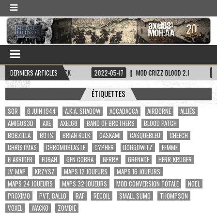
PITAINE HADDOCK
DERNIERS ARTICLES
2022-05-17
MOD CRIZZ BLOOD 2.1
2022-05-01
ÉTIQUETTES
$OR
6 JUIN 1944
A.K.A. SHADOW
ACCADACCA
AIRBORNE
ALLIÉS
AMIGOS3D
AXE
AXEL68
BAND OF BROTHERS
BLOOD PATCH
BOBZILLA
BOTS
BRIAN KULK
CASKAMI
CASQUEBLEU
CHEECH
CHRISTMAS
CHROMOBLASTE
CYPHER
DOGGOWITZ
FEMME
FLAKRIDER
FUBAH
GEN COBRA
GERRY
GRENADE
HERR_KRUGER
JV_MAP
KRZYSZ
MAPS 12 JOUEURS
MAPS 16 JOUEURS
MAPS 24 JOUEURS
MAPS 32 JOUEURS
MOD CONVERSION TOTALE
NOËL
PROXIMO
PVT. BALLO
RAF
RECOIL
SMALL SUMO
THOMPSON
VOXEL
WACKO
ZOMBIE