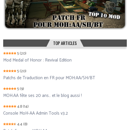
TOP ARTICLES
5
(20)
Mod Medal of Honor : Revival Edition
5
(20)
Patchs de Traduction en FR pour MOH:AA/SH/BT
5
(9)
MOH:AA fête ses 20 ans… et le blog aussi !
4.8
(14)
Console MoH-AA Admin Tools v3.2
4.4
(8)