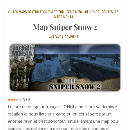
POSTED
LES MAPS DEATHMATCH/DM ET TDM
,
TOUT MEDAL OF HONOR
,
TOUTES LES
IN
MAPS MOHAA
Map Sniper Snow 2
LEAVE A COMMENT
3
(
1
)
Encore un mappeur français ! ONeil a amélioré sa dernière
création et nous livre une carte où on est séparé par un
énorme ravin et c’est donc tout naturellement une map pour
snipers. Les distances à parcourir entre les planques et