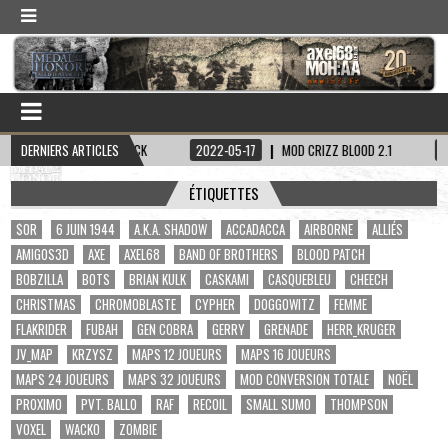
APITAINE HADDOCK
DERNIERS ARTICLES
2022-05-17
MOD CRIZZ BLOOD 2.1
2022-05-01
ÉTIQUETTES
$OR
6 JUIN 1944
A.K.A. SHADOW
ACCADACCA
AIRBORNE
ALLIÉS
AMIGOS3D
AXE
AXEL68
BAND OF BROTHERS
BLOOD PATCH
BOBZILLA
BOTS
BRIAN KULK
CASKAMI
CASQUEBLEU
CHEECH
CHRISTMAS
CHROMOBLASTE
CYPHER
DOGGOWITZ
FEMME
FLAKRIDER
FUBAH
GEN COBRA
GERRY
GRENADE
HERR_KRUGER
JV_MAP
KRZYSZ
MAPS 12 JOUEURS
MAPS 16 JOUEURS
MAPS 24 JOUEURS
MAPS 32 JOUEURS
MOD CONVERSION TOTALE
NOËL
PROXIMO
PVT. BALLO
RAF
RECOIL
SMALL SUMO
THOMPSON
VOXEL
WACKO
ZOMBIE