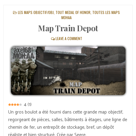
POSTED
LES MAPS OBJECTIF/OBJ
,
TOUT MEDAL OF HONOR
,
TOUTES LES MAPS
IN
MOHAA
Map Train Depot
LEAVE A COMMENT
4
(
1
)
Un gros boulot a été fourni dans cette grande map objectif,
regorgeant de pièces, salles, bâtiments à étages, une ligne de
chemin de fer, un entrepôt de stockage, bref, un dépôt
réaliste et bien structuré. Crée par Seere.