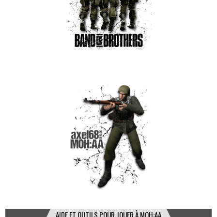
AIDE ET OUTILS POUR JOUER À MOH:AA