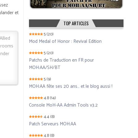
assez
ylander et
TOP ARTICLES
5
(20)
Allied
Mod Medal of Honor : Revival Edition
w rooms
5
(20)
ander
Patchs de Traduction en FR pour
MOH:AA/SH/BT
5
(9)
MOH:AA fête ses 20 ans… et le blog aussi !
4.8
(14)
Console MoH-AA Admin Tools v3.2
4.4
(8)
Patch Serveurs MOH:AA
4.8
(8)