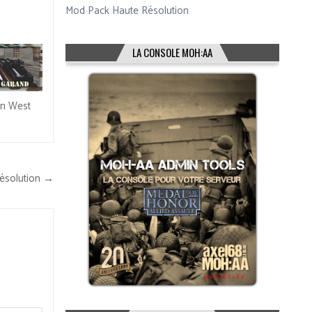
Mod Pack Haute Résolution
LA CONSOLE MOH:AA
on West
ésolution →