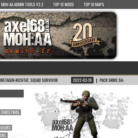
MOH-AA ADMIN TOOLS V3.2
TOP 10 MODS
TOP 10 MAPS
CHTAT, SQUAD SURVIVOR
2022-03-19
PACK SKINS SH/BT POUR MOH:AA
CHRISTMAS
OUEURS
OXEL