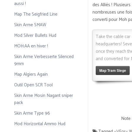
aussi !
des Alliés ! Plusieu
nombreuses une fois a
Map The Seigfried Line
converti pour Moh pa
Skin Arme SMAW
Mod Silver Bullets Hud
Take the cable car
headquarters! Seve
MOH:AA en hiver !
once they reach the
Skin Arme Verbesserte Silenced
and converted for 
9mm
Map Tram Siege
Map Algiers Again
Outil Open SCR Tool
Skin Arme Mosin Nagant sniper
pack
Skin Arme Type 96
Note 
Mod Horizontal Ammo Hud
Tagged
=VFor= W