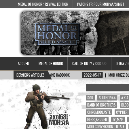
MEDAL OF HONOR : REVIVAL EDITION
PATCHS FR POUR MOH:AA/SH/BT
ACCUEIL
MEDAL OF HONOR
CALL OF DUTY / COD-UO
D-DAY / 
06-15
SKIN CAPITAINE HADDOCK
DERNIERS ARTICLES
2022-05-17
MOD CRIZZ BLOOD 2.1
$OR
6 JUIN 1944
A.K.
BAND OF BROTHERS
BLOO
CHROMOBLASTE
CYPHER
HERR_KRUGER
JV_MAP
MOD CONVERSION TOTALE