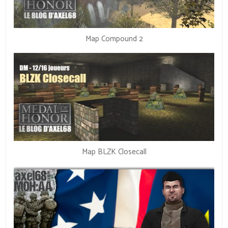
Map Compound 2
Map BLZK Closecall