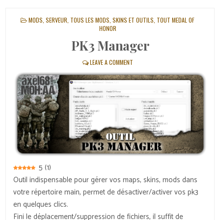
POSTED
MODS
,
SERVEUR
,
TOUS LES MODS, SKINS ET OUTILS
,
TOUT MEDAL OF
IN
HONOR
PK3 Manager
LEAVE A COMMENT
5
(
1
)
Outil indispensable pour gérer vos maps, skins, mods dans
votre répertoire main, permet de désactiver/activer vos pk3
en quelques clics.
Fini le déplacement/suppression de fichiers, il suffit de