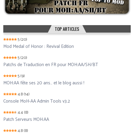
TOP ARTICLES
5
(20)
Mod Medal of Honor : Revival Edition
5
(20)
Patchs de Traduction en FR pour MOH:AA/SH/BT
5
(9)
MOH:AA fête ses 20 ans… et le blog aussi !
4.8
(14)
Console MoH-AA Admin Tools v3.2
4.4
(8)
Patch Serveurs MOH:AA
4.8
(8)