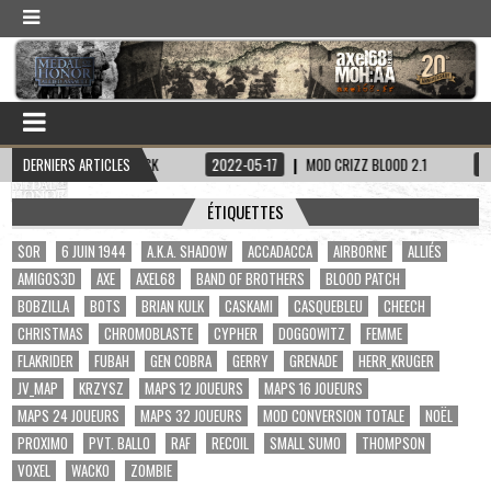
PITAINE HADDOCK
DERNIERS ARTICLES
2022-05-17
MOD CRIZZ BLOOD 2.1
2022-05-01
ÉTIQUETTES
$OR
6 JUIN 1944
A.K.A. SHADOW
ACCADACCA
AIRBORNE
ALLIÉS
AMIGOS3D
AXE
AXEL68
BAND OF BROTHERS
BLOOD PATCH
BOBZILLA
BOTS
BRIAN KULK
CASKAMI
CASQUEBLEU
CHEECH
CHRISTMAS
CHROMOBLASTE
CYPHER
DOGGOWITZ
FEMME
FLAKRIDER
FUBAH
GEN COBRA
GERRY
GRENADE
HERR_KRUGER
JV_MAP
KRZYSZ
MAPS 12 JOUEURS
MAPS 16 JOUEURS
MAPS 24 JOUEURS
MAPS 32 JOUEURS
MOD CONVERSION TOTALE
NOËL
PROXIMO
PVT. BALLO
RAF
RECOIL
SMALL SUMO
THOMPSON
VOXEL
WACKO
ZOMBIE