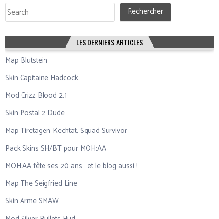
Rechercher
Rechercher
LES DERNIERS ARTICLES
Map Blutstein
Skin Capitaine Haddock
Mod Crizz Blood 2.1
Skin Postal 2 Dude
Map Tiretagen-Kechtat, Squad Survivor
Pack Skins SH/BT pour MOH:AA
MOH:AA fête ses 20 ans… et le blog aussi !
Map The Seigfried Line
Skin Arme SMAW
Mod Silver Bullets Hud