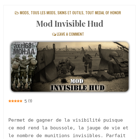
POSTED
MODS
,
TOUS LES MODS, SKINS ET OUTILS
,
TOUT MEDAL OF HONOR
IN
Mod Invisible Hud
LEAVE A COMMENT
5
(
1
)
Permet de gagner de la visibilité puisque
ce mod rend la boussole, la jauge de vie et
le nombre de munitions invisibles. Parfait