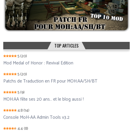
TOP ARTICLES
5
(20)
Mod Medal of Honor : Revival Edition
5
(20)
Patchs de Traduction en FR pour MOH:AA/SH/BT
5
(9)
MOH:AA fête ses 20 ans… et le blog aussi !
4.8
(14)
Console MoH-AA Admin Tools v3.2
4.4
(8)