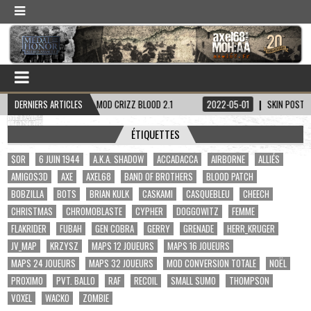
2-05-17
DERNIERS ARTICLES
MOD CRIZZ BLOOD 2.1
2022-05-01
SKIN POSTAL 2 DUDE
ÉTIQUETTES
$OR
6 JUIN 1944
A.K.A. SHADOW
ACCADACCA
AIRBORNE
ALLIÉS
AMIGOS3D
AXE
AXEL68
BAND OF BROTHERS
BLOOD PATCH
BOBZILLA
BOTS
BRIAN KULK
CASKAMI
CASQUEBLEU
CHEECH
CHRISTMAS
CHROMOBLASTE
CYPHER
DOGGOWITZ
FEMME
FLAKRIDER
FUBAH
GEN COBRA
GERRY
GRENADE
HERR_KRUGER
JV_MAP
KRZYSZ
MAPS 12 JOUEURS
MAPS 16 JOUEURS
MAPS 24 JOUEURS
MAPS 32 JOUEURS
MOD CONVERSION TOTALE
NOËL
PROXIMO
PVT. BALLO
RAF
RECOIL
SMALL SUMO
THOMPSON
VOXEL
WACKO
ZOMBIE