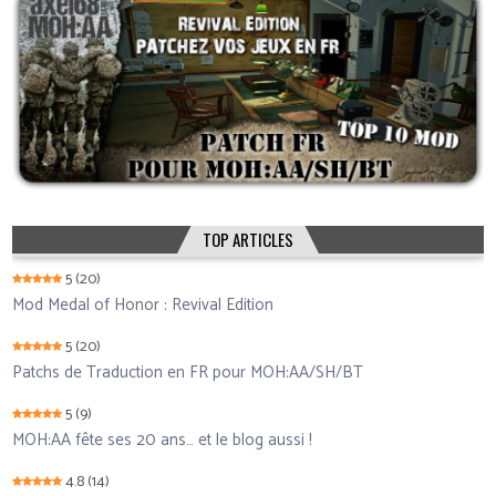
TOP ARTICLES
5
(20)
Mod Medal of Honor : Revival Edition
5
(20)
Patchs de Traduction en FR pour MOH:AA/SH/BT
5
(9)
MOH:AA fête ses 20 ans… et le blog aussi !
4.8
(14)