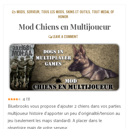
POSTED
MODS
,
SERVEUR
,
TOUS LES MODS, SKINS ET OUTILS
,
TOUT MEDAL OF
IN
HONOR
Mod Chiens en Multijoueur
LEAVE A COMMENT
4
(
1
)
Bluebrooks vous propose d’ajouter 2 chiens dans vos parties
multijoueur histoire d’apporter un peu d’originalité/tension au
jeu (seulement les maps standard). A placer dans le
répertoire main de votre serveur.