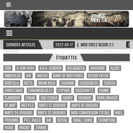
NE HADDOCK
DERNIERS ARTICLES
2022-05-17
MOD CRIZZ BLOOD 2.1
2022-05-01
S
ÉTIQUETTES
$OR
6 JUIN 1944
A.K.A. SHADOW
ACCADACCA
AIRBORNE
ALLIÉS
AMIGOS3D
AXE
AXEL68
BAND OF BROTHERS
BLOOD PATCH
BOBZILLA
BOTS
BRIAN KULK
CASKAMI
CASQUEBLEU
CHEECH
CHRISTMAS
CHROMOBLASTE
CYPHER
DOGGOWITZ
FEMME
FLAKRIDER
FUBAH
GEN COBRA
GERRY
GRENADE
HERR_KRUGER
JV_MAP
KRZYSZ
MAPS 12 JOUEURS
MAPS 16 JOUEURS
MAPS 24 JOUEURS
MAPS 32 JOUEURS
MOD CONVERSION TOTALE
NOËL
PROXIMO
PVT. BALLO
RAF
RECOIL
SMALL SUMO
THOMPSON
VOXEL
WACKO
ZOMBIE