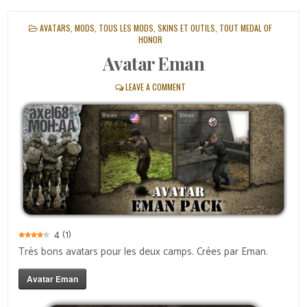
POSTED
AVATARS
,
MODS
,
TOUS LES MODS, SKINS ET OUTILS
,
TOUT MEDAL OF
IN
HONOR
Avatar Eman
LEAVE A COMMENT
4
(
1
)
Très bons avatars pour les deux camps. Crées par Eman.
Avatar Eman