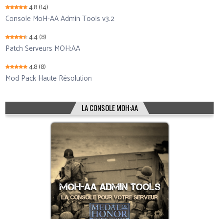
4.8
(14)
Console MoH-AA Admin Tools v3.2
4.4
(8)
Patch Serveurs MOH:AA
4.8
(8)
Mod Pack Haute Résolution
LA CONSOLE MOH:AA