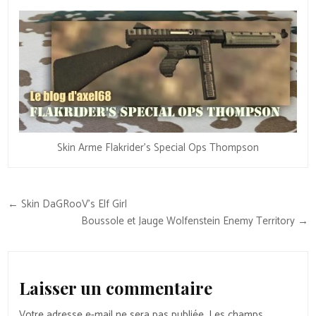
Skin Arme Flakrider’s Special Ops Thompson
Navigation
← Skin DaGRooV’s Elf Girl
de
Boussole et Jauge Wolfenstein Enemy Territory →
l’article
Laisser un commentaire
Votre adresse e-mail ne sera pas publiée.
Les champs