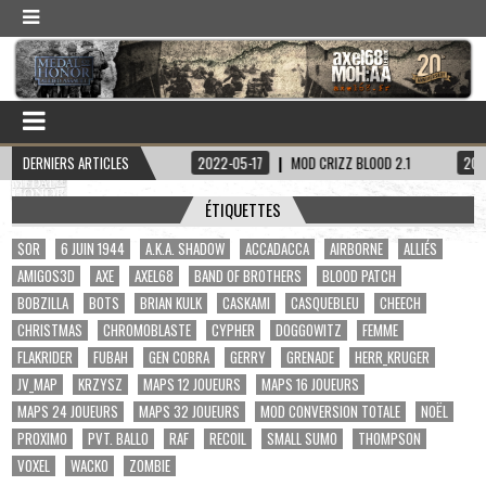
INE HADDOCK
DERNIERS ARTICLES
2022-05-17
MOD CRIZZ BLOOD 2.1
2022-05-01
S
ÉTIQUETTES
$OR
6 JUIN 1944
A.K.A. SHADOW
ACCADACCA
AIRBORNE
ALLIÉS
AMIGOS3D
AXE
AXEL68
BAND OF BROTHERS
BLOOD PATCH
BOBZILLA
BOTS
BRIAN KULK
CASKAMI
CASQUEBLEU
CHEECH
CHRISTMAS
CHROMOBLASTE
CYPHER
DOGGOWITZ
FEMME
FLAKRIDER
FUBAH
GEN COBRA
GERRY
GRENADE
HERR_KRUGER
JV_MAP
KRZYSZ
MAPS 12 JOUEURS
MAPS 16 JOUEURS
MAPS 24 JOUEURS
MAPS 32 JOUEURS
MOD CONVERSION TOTALE
NOËL
PROXIMO
PVT. BALLO
RAF
RECOIL
SMALL SUMO
THOMPSON
VOXEL
WACKO
ZOMBIE