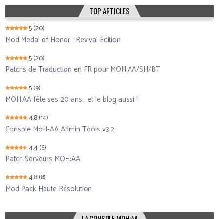
TOP ARTICLES
5
(20)
Mod Medal of Honor : Revival Edition
5
(20)
Patchs de Traduction en FR pour MOH:AA/SH/BT
5
(9)
MOH:AA fête ses 20 ans… et le blog aussi !
4.8
(14)
Console MoH-AA Admin Tools v3.2
4.4
(8)
Patch Serveurs MOH:AA
4.8
(8)
Mod Pack Haute Résolution
LA CONSOLE MOH:AA