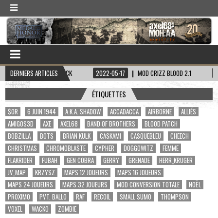
APITAINE HADDOCK
DERNIERS ARTICLES
2022-05-17
MOD CRIZZ BLOOD 2.1
2022-05-01
ÉTIQUETTES
$OR
6 JUIN 1944
A.K.A. SHADOW
ACCADACCA
AIRBORNE
ALLIÉS
AMIGOS3D
AXE
AXEL68
BAND OF BROTHERS
BLOOD PATCH
BOBZILLA
BOTS
BRIAN KULK
CASKAMI
CASQUEBLEU
CHEECH
CHRISTMAS
CHROMOBLASTE
CYPHER
DOGGOWITZ
FEMME
FLAKRIDER
FUBAH
GEN COBRA
GERRY
GRENADE
HERR_KRUGER
JV_MAP
KRZYSZ
MAPS 12 JOUEURS
MAPS 16 JOUEURS
MAPS 24 JOUEURS
MAPS 32 JOUEURS
MOD CONVERSION TOTALE
NOËL
PROXIMO
PVT. BALLO
RAF
RECOIL
SMALL SUMO
THOMPSON
VOXEL
WACKO
ZOMBIE