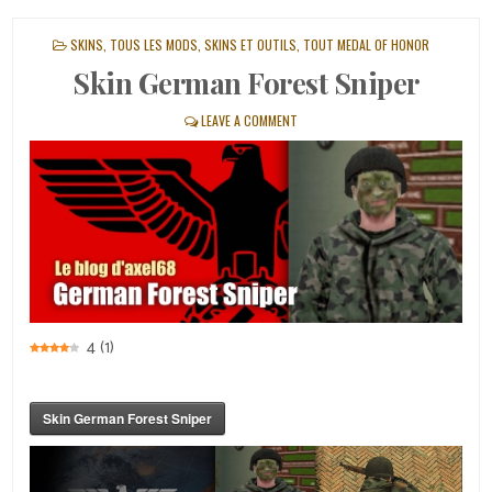
POSTED
SKINS
,
TOUS LES MODS, SKINS ET OUTILS
,
TOUT MEDAL OF HONOR
IN
Skin German Forest Sniper
LEAVE A COMMENT
4
(
1
)
Skin German Forest Sniper