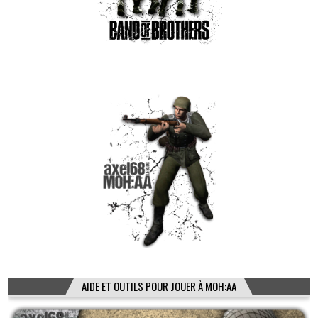
AIDE ET OUTILS POUR JOUER À MOH:AA